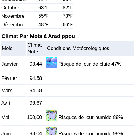
Octobre
63℉
82℉
Soins de santé
Novembre
55℉
73℉
Décembre
48℉
66℉
Indice des soins de santé (Actuel)
Climat Par Mois à Aradippou
Indice des soins de santé
Climat
Mois
Conditions Météorologiques
Note
Indice des soins de santé par Pays
Janvier
93,44
Risque de jour de pluie 47%
Pollution
Février
94,58
Indice de Pollution (Actuel)
Mars
94,58
Indice de pollution
Avril
96,67
Mai
100,00
Risques de jour humide 89%
Indice de Pollution par Pays
Trafic
Juin
98,04
Risques de jour humide 99%