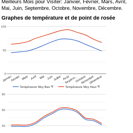
Meilleurs Mois pour Visiter: Janvier, Février, Mars, Avril,
Mai, Juin, Septembre, Octobre, Novembre, Décembre.
Graphes de température et de point de rosée
100
50
0
Janvier
Février
Mars
Avril
Mai
Juin
Juillet
Août
Septem…
Octobre
Novembre
Décembre
Température Moy Bas ℉
Température Moy Haut ℉
80
60
40