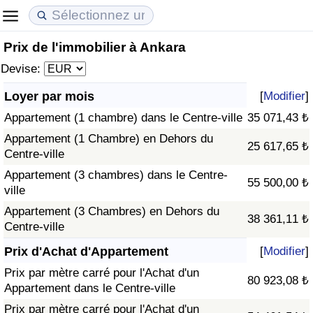
Prix de l'immobilier à Ankara
Coût de la vie
Prix de l'immobilier
Qualité de Vie
Devise:
Indice du Coût de la Vie (Actuel)
Indice des Prix de l'immobilier (Actuel)
Indice de Qualité de Vie
Loyer par mois
[
Modifier
]
Appartement (1 chambre) dans le Centre-ville
35 071,43 ₺
Indice du Coût de la Vie
Indice des Prix de l'immobilier
Indice de Qualité de Vie (Actuel)
Appartement (1 Chambre) en Dehors du
25 617,65 ₺
Centre-ville
Indice du coût de la vie par pays
Indice des Prix de l'immobilier par Pays
Indice de qualité de vie par pays
Appartement (3 chambres) dans le Centre-
55 500,00 ₺
ville
à Akaba
Criminalité
Appartement (3 Chambres) en Dehors du
38 361,11 ₺
Centre-ville
Indice de Criminalité (Actuel)
Prix d'Achat d'Appartement
[
Modifier
]
Indice de Criminalité
Prix par mètre carré pour l'Achat d'un
80 923,08 ₺
Appartement dans le Centre-ville
Indice de criminalité par pays
Prix par mètre carré pour l'Achat d'un