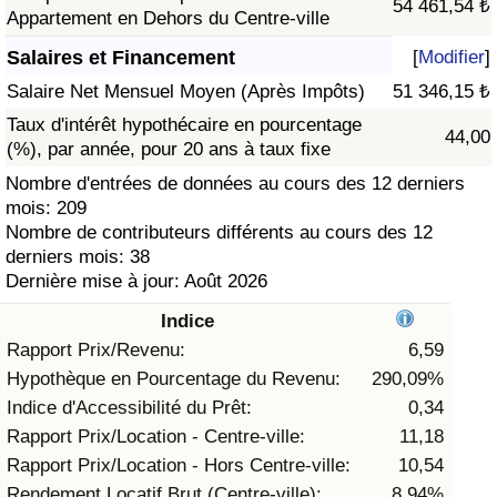
54 461,54 ₺
Appartement en Dehors du Centre-ville
Soins de santé
Salaires et Financement
[
Modifier
]
Salaire Net Mensuel Moyen (Après Impôts)
51 346,15 ₺
Indice des soins de santé (Actuel)
Taux d'intérêt hypothécaire en pourcentage
44,00
(%), par année, pour 20 ans à taux fixe
Indice des soins de santé
Nombre d'entrées de données au cours des 12 derniers
mois: 209
Indice des soins de santé par Pays
Nombre de contributeurs différents au cours des 12
derniers mois: 38
Pollution
Dernière mise à jour: Août 2026
Indice
Indice de Pollution (Actuel)
Rapport Prix/Revenu:
6,59
Hypothèque en Pourcentage du Revenu:
290,09%
Indice de pollution
Indice d'Accessibilité du Prêt:
0,34
Indice de Pollution par Pays
Rapport Prix/Location - Centre-ville:
11,18
Rapport Prix/Location - Hors Centre-ville:
10,54
Trafic
Rendement Locatif Brut (Centre-ville):
8,94%