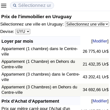
Prix de l'immobilier en Uruguay
Coût de la vie
Prix de l'immobilier
Qualité de Vie
Sélectionnez une ville en Uruguay:
Indice du Coût de la Vie (Actuel)
Indice des Prix de l'immobilier (Actuel)
Indice de Qualité de Vie
Devise:
Loyer par mois
[
Modifier
]
Indice du Coût de la Vie
Indice des Prix de l'immobilier
Indice de Qualité de Vie (Actuel)
Appartement (1 chambre) dans le Centre-
26 775,40 Ur$
ville
Indice du coût de la vie par pays
Indice des Prix de l'immobilier par Pays
Indice de qualité de vie par pays
Appartement (1 Chambre) en Dehors du
21 432,35 Ur$
Centre-ville
à Akaba
Criminalité
Appartement (3 chambres) dans le Centre-
43 202,41 Ur$
ville
Indice de Criminalité (Actuel)
Appartement (3 Chambres) en Dehors du
34 692,66 Ur$
Centre-ville
Indice de Criminalité
Prix d'Achat d'Appartement
[
Modifier
]
Indice de criminalité par pays
Prix par mètre carré pour l'Achat d'un