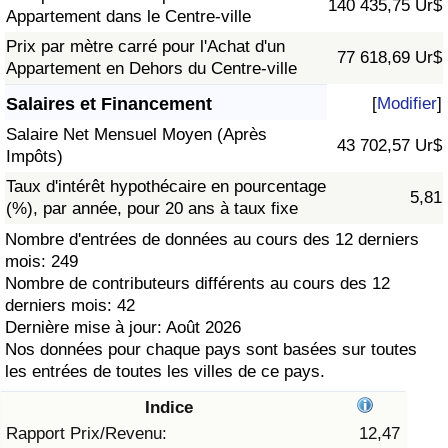
140 435,75 Ur$
Appartement dans le Centre-ville
Soins de santé
Prix par mètre carré pour l'Achat d'un
77 618,69 Ur$
Appartement en Dehors du Centre-ville
Indice des soins de santé (Actuel)
Salaires et Financement
[
Modifier
]
Salaire Net Mensuel Moyen (Après
Indice des soins de santé
43 702,57 Ur$
Impôts)
Taux d'intérêt hypothécaire en pourcentage
Indice des soins de santé par Pays
5,81
(%), par année, pour 20 ans à taux fixe
Nombre d'entrées de données au cours des 12 derniers
Pollution
mois: 249
Nombre de contributeurs différents au cours des 12
Indice de Pollution (Actuel)
derniers mois: 42
Dernière mise à jour: Août 2026
Indice de pollution
Nos données pour chaque pays sont basées sur toutes
les entrées de toutes les villes de ce pays.
Indice de Pollution par Pays
Indice
Rapport Prix/Revenu:
12,47
Trafic