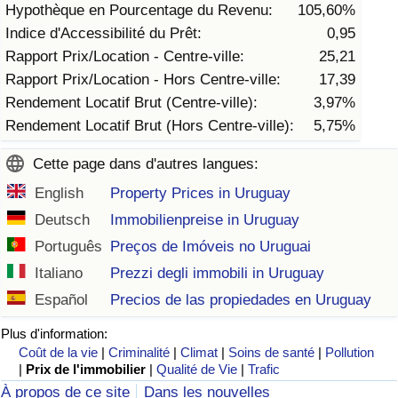
Hypothèque en Pourcentage du Revenu:
105,60%
Indice d'Accessibilité du Prêt:
0,95
Indice de Trafic
Rapport Prix/Location - Centre-ville:
25,21
Rapport Prix/Location - Hors Centre-ville:
17,39
Indice de Trafic (Actuel)
Rendement Locatif Brut (Centre-ville):
3,97%
Rendement Locatif Brut (Hors Centre-ville):
5,75%
Indice de Trafic par Pays
Cette page dans d'autres langues:
English
Property Prices in Uruguay
Deutsch
Immobilienpreise in Uruguay
Português
Preços de Imóveis no Uruguai
Italiano
Prezzi degli immobili in Uruguay
Español
Precios de las propiedades en Uruguay
Plus d'information:
Coût de la vie
|
Criminalité
|
Climat
|
Soins de santé
|
Pollution
|
Prix de l'immobilier
|
Qualité de Vie
|
Trafic
À propos de ce site
Dans les nouvelles