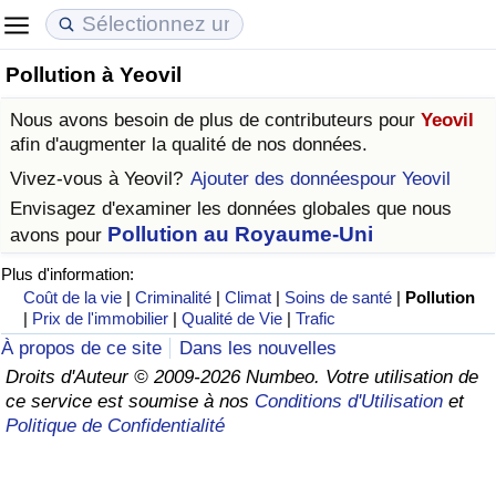
Pollution à Yeovil
Coût de la vie
Prix de l'immobilier
Qualité de Vie
Nous avons besoin de plus de contributeurs pour
Yeovil
Indice du Coût de la Vie (Actuel)
Indice des Prix de l'immobilier (Actuel)
Indice de Qualité de Vie
afin d'augmenter la qualité de nos données.
Vivez-vous à
Yeovil
?
Ajouter des donnéespour Yeovil
Indice du Coût de la Vie
Indice des Prix de l'immobilier
Indice de Qualité de Vie (Actuel)
Envisagez d'examiner les données globales que nous
Pollution au Royaume-Uni
avons pour
Indice du coût de la vie par pays
Indice des Prix de l'immobilier par Pays
Indice de qualité de vie par pays
Plus d'information:
Coût de la vie
|
Criminalité
|
Climat
|
Soins de santé
|
Pollution
à Akaba
Criminalité
|
Prix de l'immobilier
|
Qualité de Vie
|
Trafic
À propos de ce site
Dans les nouvelles
Indice de Criminalité (Actuel)
Droits d'Auteur © 2009-2026 Numbeo. Votre utilisation de
ce service est soumise à nos
Conditions d'Utilisation
et
Indice de Criminalité
Politique de Confidentialité
Indice de criminalité par pays