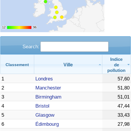
12
12
96
96
Search:
Indice
Ville
de
Classement
pollution
1
Londres
57,60
2
Manchester
51,80
3
Birmingham
51,01
4
Bristol
47,44
5
Glasgow
33,43
6
Édimbourg
27,98