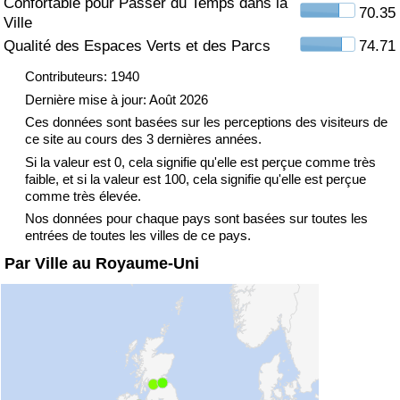
Confortable pour Passer du Temps dans la
70.35
Ville
Indice de Trafic
Qualité des Espaces Verts et des Parcs
74.71
Contributeurs: 1940
Indice de Trafic (Actuel)
Dernière mise à jour: Août 2026
Ces données sont basées sur les perceptions des visiteurs de
Indice de Trafic par Pays
ce site au cours des 3 dernières années.
Si la valeur est 0, cela signifie qu'elle est perçue comme très
faible, et si la valeur est 100, cela signifie qu'elle est perçue
comme très élevée.
Nos données pour chaque pays sont basées sur toutes les
entrées de toutes les villes de ce pays.
Par Ville au Royaume-Uni