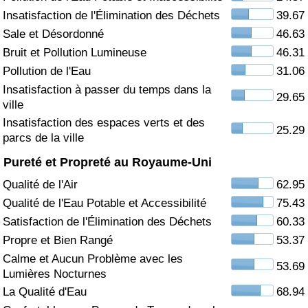
Insatisfaction de l'Élimination des Déchets
39.67
Soins de santé
Sale et Désordonné
46.63
Bruit et Pollution Lumineuse
46.31
Indice des soins de santé (Actuel)
Pollution de l'Eau
31.06
Insatisfaction à passer du temps dans la
Indice des soins de santé
29.65
ville
Insatisfaction des espaces verts et des
Indice des soins de santé par Pays
25.29
parcs de la ville
Pureté et Propreté au Royaume-Uni
Pollution
Qualité de l'Air
62.95
Indice de Pollution (Actuel)
Qualité de l'Eau Potable et Accessibilité
75.43
Satisfaction de l'Élimination des Déchets
60.33
Indice de pollution
Propre et Bien Rangé
53.37
Calme et Aucun Problème avec les
53.69
Indice de Pollution par Pays
Lumières Nocturnes
La Qualité d'Eau
68.94
Trafic