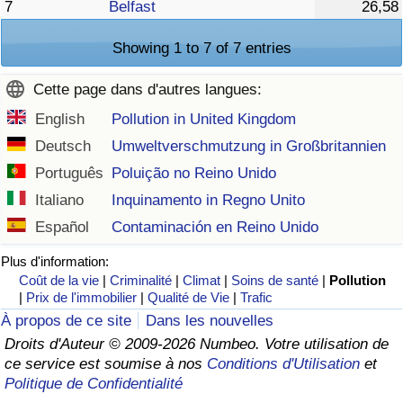
7
Belfast
26,58
Showing 1 to 7 of 7 entries
Cette page dans d'autres langues:
English
Pollution in United Kingdom
Deutsch
Umweltverschmutzung in Großbritannien
Português
Poluição no Reino Unido
Italiano
Inquinamento in Regno Unito
Español
Contaminación en Reino Unido
Plus d'information:
Coût de la vie
|
Criminalité
|
Climat
|
Soins de santé
|
Pollution
|
Prix de l'immobilier
|
Qualité de Vie
|
Trafic
À propos de ce site
Dans les nouvelles
Droits d'Auteur © 2009-2026 Numbeo. Votre utilisation de
ce service est soumise à nos
Conditions d'Utilisation
et
Politique de Confidentialité