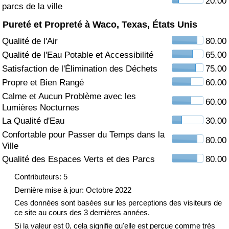
20.00
parcs de la ville
Soins de santé
Pureté et Propreté à Waco, Texas, États Unis
Qualité de l'Air
80.00
Indice des soins de santé (Actuel)
Qualité de l'Eau Potable et Accessibilité
65.00
Satisfaction de l'Élimination des Déchets
75.00
Indice des soins de santé
Propre et Bien Rangé
60.00
Calme et Aucun Problème avec les
Indice des soins de santé par Pays
60.00
Lumières Nocturnes
La Qualité d'Eau
30.00
Pollution
Confortable pour Passer du Temps dans la
80.00
Ville
Indice de Pollution (Actuel)
Qualité des Espaces Verts et des Parcs
80.00
Indice de pollution
Contributeurs: 5
Dernière mise à jour: Octobre 2022
Indice de Pollution par Pays
Ces données sont basées sur les perceptions des visiteurs de
ce site au cours des 3 dernières années.
Si la valeur est 0, cela signifie qu'elle est perçue comme très
Trafic