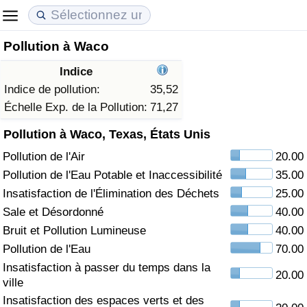
Pollution à Waco
Coût de la vie
Prix de l'immobilier
Qualité de Vie
Indice
Indice du Coût de la Vie (Actuel)
Indice des Prix de l'immobilier (Actuel)
Indice de Qualité de Vie
Indice de pollution:
35,52
Échelle Exp. de la Pollution:
71,27
Indice du Coût de la Vie
Indice des Prix de l'immobilier
Indice de Qualité de Vie (Actuel)
Pollution à Waco, Texas, États Unis
Pollution de l'Air
20.00
Indice du coût de la vie par pays
Indice des Prix de l'immobilier par Pays
Indice de qualité de vie par pays
Pollution de l'Eau Potable et Inaccessibilité
35.00
à Akaba
Criminalité
Insatisfaction de l'Élimination des Déchets
25.00
Sale et Désordonné
40.00
Indice de Criminalité (Actuel)
Bruit et Pollution Lumineuse
40.00
Pollution de l'Eau
70.00
Indice de Criminalité
Insatisfaction à passer du temps dans la
20.00
ville
Indice de criminalité par pays
Insatisfaction des espaces verts et des