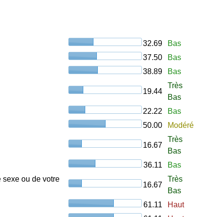
32.69
Bas
37.50
Bas
38.89
Bas
Très
19.44
Bas
22.22
Bas
50.00
Modéré
Très
16.67
Bas
36.11
Bas
e sexe ou de votre
Très
16.67
Bas
61.11
Haut