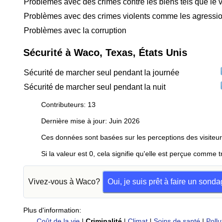
Problèmes avec des crimes contre les biens tels que le v
Problèmes avec des crimes violents comme les agressio
Problèmes avec la corruption
Sécurité à Waco, Texas, États Unis
Sécurité de marcher seul pendant la journée
Sécurité de marcher seul pendant la nuit
Contributeurs: 13
Dernière mise à jour: Juin 2026
Ces données sont basées sur les perceptions des visiteur
Si la valeur est 0, cela signifie qu'elle est perçue comme t
Vivez-vous à Waco?
Oui, je suis prêt à faire un sond
Plus d'information:
Coût de la vie
|
Criminalité
|
Climat
|
Soins de santé
|
Pollu