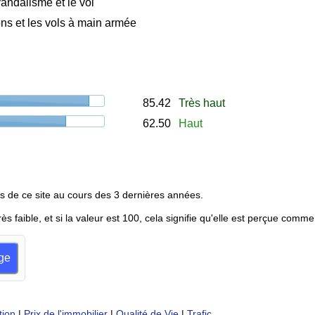
andalisme et le vol
ns et les vols à main armée
85.42
Très haut
62.50
Haut
s de ce site au cours des 3 dernières années.
rès faible, et si la valeur est 100, cela signifie qu'elle est perçue comme
age
tion
|
Prix de l'immobilier
|
Qualité de Vie
|
Trafic