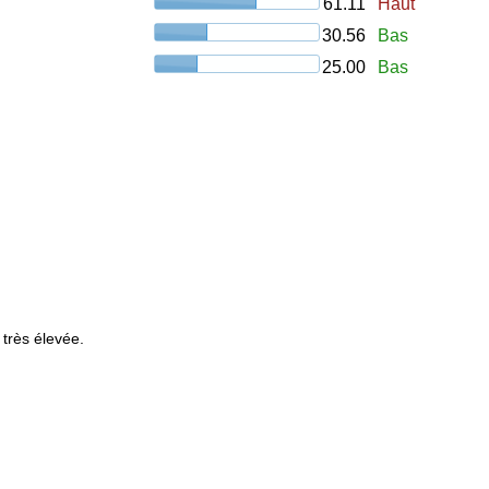
61.11
Haut
30.56
Bas
25.00
Bas
 très élevée.