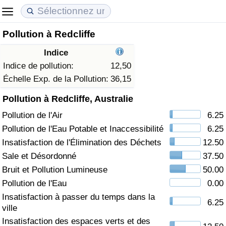
Pollution à Redcliffe
Coût de la vie
Prix de l'immobilier
Qualité de Vie
Indice
Indice du Coût de la Vie (Actuel)
Indice des Prix de l'immobilier (Actuel)
Indice de Qualité de Vie
Indice de pollution:
12,50
Échelle Exp. de la Pollution:
36,15
Indice du Coût de la Vie
Indice des Prix de l'immobilier
Indice de Qualité de Vie (Actuel)
Pollution à Redcliffe, Australie
Pollution de l'Air
6.25
Indice du coût de la vie par pays
Indice des Prix de l'immobilier par Pays
Indice de qualité de vie par pays
Pollution de l'Eau Potable et Inaccessibilité
6.25
à Akaba
Criminalité
Insatisfaction de l'Élimination des Déchets
12.50
Sale et Désordonné
37.50
Indice de Criminalité (Actuel)
Bruit et Pollution Lumineuse
50.00
Pollution de l'Eau
0.00
Indice de Criminalité
Insatisfaction à passer du temps dans la
6.25
ville
Indice de criminalité par pays
Insatisfaction des espaces verts et des