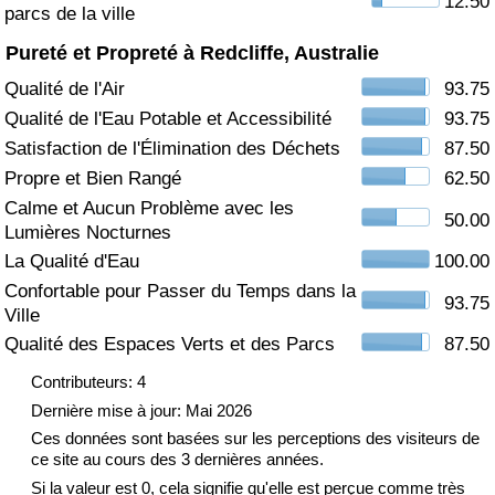
12.50
parcs de la ville
Soins de santé
Pureté et Propreté à Redcliffe, Australie
Qualité de l'Air
93.75
Indice des soins de santé (Actuel)
Qualité de l'Eau Potable et Accessibilité
93.75
Satisfaction de l'Élimination des Déchets
87.50
Indice des soins de santé
Propre et Bien Rangé
62.50
Calme et Aucun Problème avec les
Indice des soins de santé par Pays
50.00
Lumières Nocturnes
La Qualité d'Eau
100.00
Pollution
Confortable pour Passer du Temps dans la
93.75
Ville
Indice de Pollution (Actuel)
Qualité des Espaces Verts et des Parcs
87.50
Indice de pollution
Contributeurs: 4
Dernière mise à jour: Mai 2026
Indice de Pollution par Pays
Ces données sont basées sur les perceptions des visiteurs de
ce site au cours des 3 dernières années.
Si la valeur est 0, cela signifie qu'elle est perçue comme très
Trafic