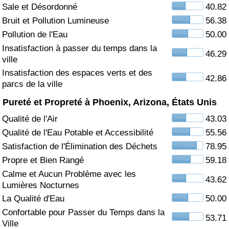
Sale et Désordonné
40.82
Soins de santé
Bruit et Pollution Lumineuse
56.38
Pollution de l'Eau
50.00
Indice des soins de santé (Actuel)
Insatisfaction à passer du temps dans la
46.29
ville
Indice des soins de santé
Insatisfaction des espaces verts et des
42.86
parcs de la ville
Indice des soins de santé par Pays
Pureté et Propreté à Phoenix, Arizona, États Unis
Qualité de l'Air
43.03
Pollution
Qualité de l'Eau Potable et Accessibilité
55.56
Satisfaction de l'Élimination des Déchets
78.95
Indice de Pollution (Actuel)
Propre et Bien Rangé
59.18
Calme et Aucun Problème avec les
Indice de pollution
43.62
Lumières Nocturnes
La Qualité d'Eau
50.00
Indice de Pollution par Pays
Confortable pour Passer du Temps dans la
53.71
Ville
Trafic