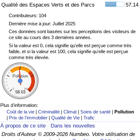
Qualité des Espaces Verts et des Parcs
57.14
Indice de Trafic
Contributeurs: 104
Dernière mise à jour: Juillet 2025
Indice de Trafic (Actuel)
Ces données sont basées sur les perceptions des visiteurs de
ce site au cours des 3 dernières années.
Si la valeur est 0, cela signifie qu'elle est perçue comme très
Indice de Trafic par Pays
faible, et si la valeur est 100, cela signifie qu'elle est perçue
comme très élevée.
Pollution
0
120
58.03
Plus d'information:
Coût de la vie
|
Criminalité
|
Climat
|
Soins de santé
|
Pollution
|
Prix de l'immobilier
|
Qualité de Vie
|
Trafic
À propos de ce site
Dans les nouvelles
Droits d'Auteur © 2009-2026 Numbeo. Votre utilisation de