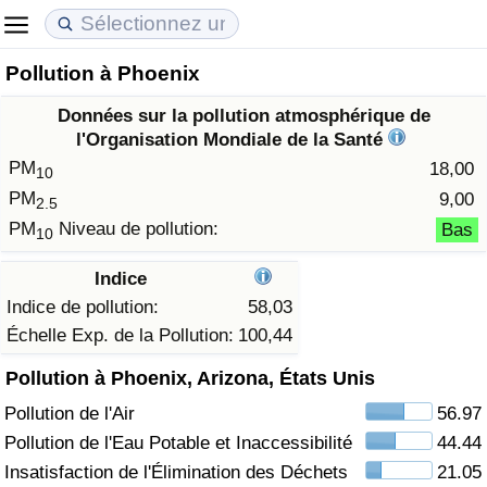
Pollution à Phoenix
Coût de la vie
Prix de l'immobilier
Qualité de Vie
Données sur la pollution atmosphérique de
Indice du Coût de la Vie (Actuel)
Indice des Prix de l'immobilier (Actuel)
Indice de Qualité de Vie
l'Organisation Mondiale de la Santé
PM
18,00
10
Indice du Coût de la Vie
Indice des Prix de l'immobilier
Indice de Qualité de Vie (Actuel)
PM
9,00
2.5
PM
Niveau de pollution:
Bas
10
Indice du coût de la vie par pays
Indice des Prix de l'immobilier par Pays
Indice de qualité de vie par pays
Indice
à Akaba
Criminalité
Indice de pollution:
58,03
Échelle Exp. de la Pollution:
100,44
Indice de Criminalité (Actuel)
Pollution à Phoenix, Arizona, États Unis
Pollution de l'Air
56.97
Indice de Criminalité
Pollution de l'Eau Potable et Inaccessibilité
44.44
Indice de criminalité par pays
Insatisfaction de l'Élimination des Déchets
21.05