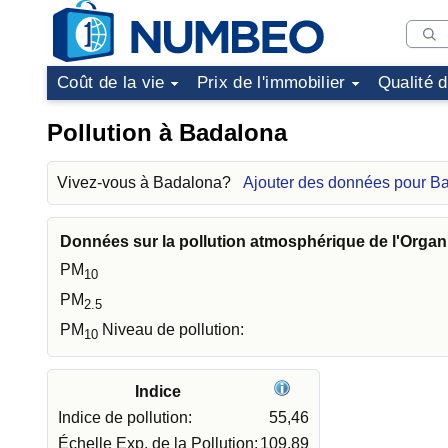
Coût de la vie
Prix de l'immobilier
Qualité 
Pollution à Badalona
Vivez-vous à Badalona?
Ajouter des données pour B
Données sur la pollution atmosphérique de l'Organ
PM
10
PM
2.5
PM
Niveau de pollution:
10
Indice
Indice de pollution:
55,46
Échelle Exp. de la Pollution:
109,89