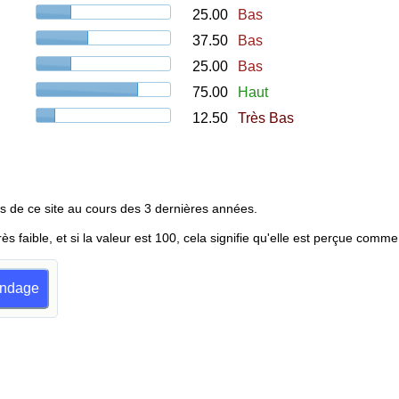
25.00
Bas
37.50
Bas
25.00
Bas
75.00
Haut
12.50
Très Bas
s de ce site au cours des 3 dernières années.
rès faible, et si la valeur est 100, cela signifie qu'elle est perçue comme
sondage