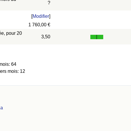
?
[
Modifier
]
1 760,00 €
ée, pour 20
3,50
mois: 64
iers mois: 12
na