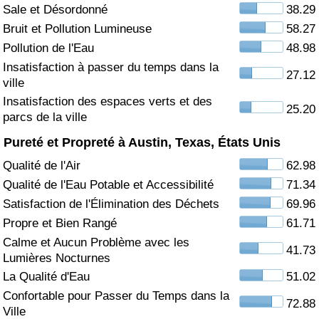
Sale et Désordonné
38.29
Soins de santé
Bruit et Pollution Lumineuse
58.27
Pollution de l'Eau
48.98
Indice des soins de santé (Actuel)
Insatisfaction à passer du temps dans la
27.12
ville
Indice des soins de santé
Insatisfaction des espaces verts et des
25.20
parcs de la ville
Indice des soins de santé par Pays
Pureté et Propreté à Austin, Texas, États Unis
Qualité de l'Air
62.98
Pollution
Qualité de l'Eau Potable et Accessibilité
71.34
Satisfaction de l'Élimination des Déchets
69.96
Indice de Pollution (Actuel)
Propre et Bien Rangé
61.71
Calme et Aucun Problème avec les
Indice de pollution
41.73
Lumières Nocturnes
La Qualité d'Eau
51.02
Indice de Pollution par Pays
Confortable pour Passer du Temps dans la
72.88
Ville
Trafic