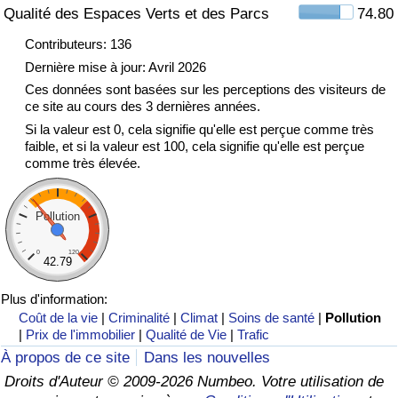
Qualité des Espaces Verts et des Parcs
74.80
Indice de Trafic
Contributeurs: 136
Dernière mise à jour: Avril 2026
Indice de Trafic (Actuel)
Ces données sont basées sur les perceptions des visiteurs de
ce site au cours des 3 dernières années.
Si la valeur est 0, cela signifie qu'elle est perçue comme très
Indice de Trafic par Pays
faible, et si la valeur est 100, cela signifie qu'elle est perçue
comme très élevée.
Pollution
0
120
42.79
Plus d'information:
Coût de la vie
|
Criminalité
|
Climat
|
Soins de santé
|
Pollution
|
Prix de l'immobilier
|
Qualité de Vie
|
Trafic
À propos de ce site
Dans les nouvelles
Droits d'Auteur © 2009-2026 Numbeo. Votre utilisation de