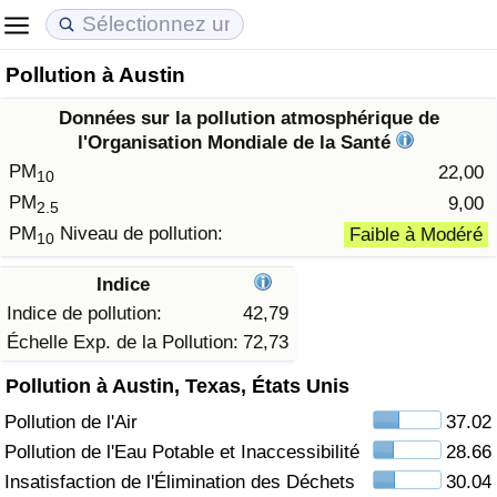
Pollution à Austin
Coût de la vie
Prix de l'immobilier
Qualité de Vie
Données sur la pollution atmosphérique de
Indice du Coût de la Vie (Actuel)
Indice des Prix de l'immobilier (Actuel)
Indice de Qualité de Vie
l'Organisation Mondiale de la Santé
PM
22,00
10
Indice du Coût de la Vie
Indice des Prix de l'immobilier
Indice de Qualité de Vie (Actuel)
PM
9,00
2.5
PM
Niveau de pollution:
Faible à Modéré
10
Indice du coût de la vie par pays
Indice des Prix de l'immobilier par Pays
Indice de qualité de vie par pays
Indice
à Akaba
Criminalité
Indice de pollution:
42,79
Échelle Exp. de la Pollution:
72,73
Indice de Criminalité (Actuel)
Pollution à Austin, Texas, États Unis
Pollution de l'Air
37.02
Indice de Criminalité
Pollution de l'Eau Potable et Inaccessibilité
28.66
Indice de criminalité par pays
Insatisfaction de l'Élimination des Déchets
30.04