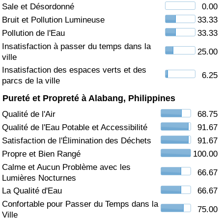
Sale et Désordonné
0.00
Soins de santé
Bruit et Pollution Lumineuse
33.33
Pollution de l'Eau
33.33
Indice des soins de santé (Actuel)
Insatisfaction à passer du temps dans la
25.00
ville
Indice des soins de santé
Insatisfaction des espaces verts et des
6.25
parcs de la ville
Indice des soins de santé par Pays
Pureté et Propreté à Alabang, Philippines
Qualité de l'Air
68.75
Pollution
Qualité de l'Eau Potable et Accessibilité
91.67
Satisfaction de l'Élimination des Déchets
91.67
Indice de Pollution (Actuel)
Propre et Bien Rangé
100.00
Calme et Aucun Problème avec les
Indice de pollution
66.67
Lumières Nocturnes
La Qualité d'Eau
66.67
Indice de Pollution par Pays
Confortable pour Passer du Temps dans la
75.00
Ville
Trafic