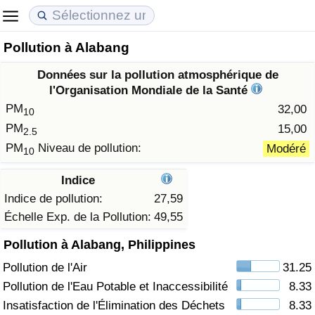
Pollution à Alabang
Coût de la vie
Prix de l'immobilier
Qualité de Vie
Données sur la pollution atmosphérique de
Indice du Coût de la Vie (Actuel)
Indice des Prix de l'immobilier (Actuel)
Indice de Qualité de Vie
l'Organisation Mondiale de la Santé
PM
32,00
10
Indice du Coût de la Vie
Indice des Prix de l'immobilier
Indice de Qualité de Vie (Actuel)
PM
15,00
2.5
PM
Niveau de pollution:
Modéré
10
Indice du coût de la vie par pays
Indice des Prix de l'immobilier par Pays
Indice de qualité de vie par pays
Indice
à Akaba
Criminalité
Indice de pollution:
27,59
Échelle Exp. de la Pollution:
49,55
Indice de Criminalité (Actuel)
Pollution à Alabang, Philippines
Pollution de l'Air
31.25
Indice de Criminalité
Pollution de l'Eau Potable et Inaccessibilité
8.33
Indice de criminalité par pays
Insatisfaction de l'Élimination des Déchets
8.33