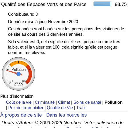
Qualité des Espaces Verts et des Parcs
93.75
Indice de Trafic
Contributeurs: 8
Dernière mise à jour: Novembre 2020
Indice de Trafic (Actuel)
Ces données sont basées sur les perceptions des visiteurs de
ce site au cours des 3 dernières années.
Si la valeur est 0, cela signifie qu'elle est perçue comme très
Indice de Trafic par Pays
faible, et si la valeur est 100, cela signifie qu'elle est perçue
comme très élevée.
Pollution
0
120
27.59
Plus d'information:
Coût de la vie
|
Criminalité
|
Climat
|
Soins de santé
|
Pollution
|
Prix de l'immobilier
|
Qualité de Vie
|
Trafic
À propos de ce site
Dans les nouvelles
Droits d'Auteur © 2009-2026 Numbeo. Votre utilisation de