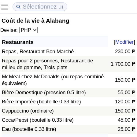
Coût de la vie à Alabang
Coût de la vie
Prix de l'immobilier
Qualité de Vie
Devise:
Indice du Coût de la Vie (Actuel)
Indice des Prix de l'immobilier (Actuel)
Indice de Qualité de Vie
Restaurants
[
Modifier
]
Repas, Restaurant Bon Marché
230,00 ₱
Indice du Coût de la Vie
Indice des Prix de l'immobilier
Indice de Qualité de Vie (Actuel)
Repas pour 2 personnes, Restaurant de
1 700,00 ₱
milieu de gamme, Trois plats
Indice du coût de la vie par pays
Indice des Prix de l'immobilier par Pays
Indice de qualité de vie par pays
McMeal chez McDonalds (ou repas combiné
150,00 ₱
équivalent)
à Akaba
Criminalité
Bière Domestique (pression 0.5 litre)
55,00 ₱
Indice de Criminalité (Actuel)
Bière Importée (bouteille 0.33 litre)
120,00 ₱
Cappuccino (ordinaire)
150,00 ₱
Indice de Criminalité
Coca/Pepsi (bouteille 0.33 litre)
45,00 ₱
Eau (bouteille 0.33 litre)
25,00 ₱
Indice de criminalité par pays