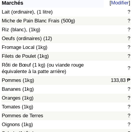
Marchés
[
Modifier
]
Soins de santé
Lait (ordinaire), (1 litre)
?
Miche de Pain Blanc Frais (500g)
?
Indice des soins de santé (Actuel)
Riz (blanc), (1kg)
?
Oeufs (ordinaires) (12)
?
Indice des soins de santé
Fromage Local (1kg)
?
Indice des soins de santé par Pays
Filets de Poulet (1kg)
?
Rôti de Bœuf (1 kg) (ou viande rouge
?
Pollution
équivalente à la patte arrière)
Pommes (1kg)
133,83 ₱
Indice de Pollution (Actuel)
Bananes (1kg)
?
Oranges (1kg)
?
Indice de pollution
Tomates (1kg)
?
Indice de Pollution par Pays
Pommes de Terres
?
Oignons (1kg)
?
Trafic