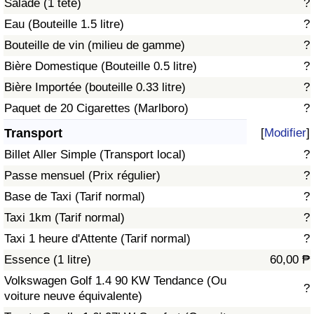
Salade (1 tête)
?
Eau (Bouteille 1.5 litre)
?
Indice de Trafic
Bouteille de vin (milieu de gamme)
?
Bière Domestique (Bouteille 0.5 litre)
?
Indice de Trafic (Actuel)
Bière Importée (bouteille 0.33 litre)
?
Indice de Trafic par Pays
Paquet de 20 Cigarettes (Marlboro)
?
Transport
[
Modifier
]
Billet Aller Simple (Transport local)
?
Passe mensuel (Prix régulier)
?
Base de Taxi (Tarif normal)
?
Taxi 1km (Tarif normal)
?
Taxi 1 heure d'Attente (Tarif normal)
?
Essence (1 litre)
60,00 ₱
Volkswagen Golf 1.4 90 KW Tendance (Ou
?
voiture neuve équivalente)