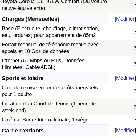
Toyota Corolla 1.6l 97kW Comfort (Ou voiture
?
neuve équivalente)
Charges (Mensuelles)
[
Modifier
]
Base (Électricité, chauffage, climatisation,
?
eau, ordures) pour appartement de 85m2
Forfait mensuel de téléphonie mobile avec
?
appels et 10 Go+ de données
Internet (60 Mbps ou Plus, Données
?
Illimitées, Cable/ADSL)
Sports et loisirs
[
Modifier
]
Club de remise en forme, coûts mensuels
?
pour 1 adulte
Location d'un Court de Tennis (1 heure le
?
week-end)
Cinéma, Sortie Internationale, 1 siège
?
Garde d'enfants
[
Modifier
]