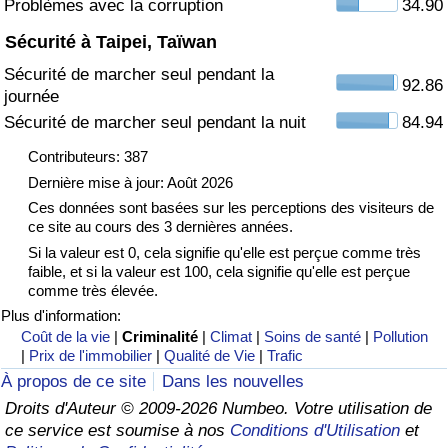
Problèmes avec la corruption
34.90
Sécurité à Taipei, Taïwan
Indice de Trafic
Sécurité de marcher seul pendant la
92.86
journée
Indice de Trafic (Actuel)
Sécurité de marcher seul pendant la nuit
84.94
Indice de Trafic par Pays
Contributeurs: 387
Dernière mise à jour: Août 2026
Ces données sont basées sur les perceptions des visiteurs de
ce site au cours des 3 dernières années.
Si la valeur est 0, cela signifie qu'elle est perçue comme très
faible, et si la valeur est 100, cela signifie qu'elle est perçue
comme très élevée.
Plus d'information:
Coût de la vie
|
Criminalité
|
Climat
|
Soins de santé
|
Pollution
|
Prix de l'immobilier
|
Qualité de Vie
|
Trafic
À propos de ce site
Dans les nouvelles
Droits d'Auteur © 2009-2026 Numbeo. Votre utilisation de
ce service est soumise à nos
Conditions d'Utilisation
et