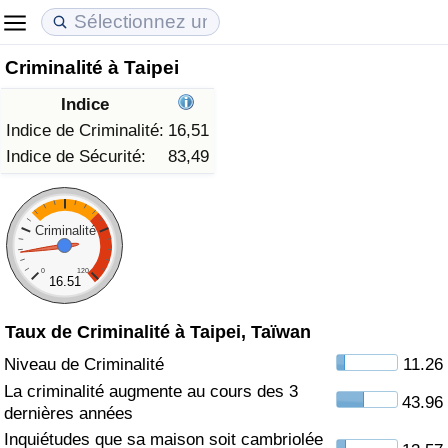
Criminalité à Taipei
Coût de la vie
Prix de l'immobilier
Qualité de Vie
Indice
Indice du Coût de la Vie (Actuel)
Indice des Prix de l'immobilier (Actuel)
Indice de Qualité de Vie
Indice de Criminalité:
16,51
Indice de Sécurité:
83,49
Indice du Coût de la Vie
Indice des Prix de l'immobilier
Indice de Qualité de Vie (Actuel)
Indice du coût de la vie par pays
Indice des Prix de l'immobilier par Pays
Indice de qualité de vie par pays
Criminalité
0
120
à Akaba
Criminalité
16.51
Taux de Criminalité à Taipei, Taïwan
Indice de Criminalité (Actuel)
Niveau de Criminalité
11.26
Indice de Criminalité
La criminalité augmente au cours des 3
43.96
dernières années
Indice de criminalité par pays
Inquiétudes que sa maison soit cambriolée