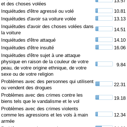
13.57
et des choses volées
Soins de santé
Inquiétudes d'être agressé ou volé
10.81
Inquiétudes d'avoir sa voiture volée
13.13
Indice des soins de santé (Actuel)
Inquiétudes d'avoir des choses volées dans
14.51
la voiture
Indice des soins de santé
Inquiétudes d'être attaqué
14.10
Inquiétudes d'être insulté
16.06
Indice des soins de santé par Pays
Inquiétudes d'être sujet à une attaque
physique en raison de la couleur de votre
9.84
peau, de votre origine ethnique, de votre
Pollution
sexe ou de votre religion
Problèmes avec des personnes qui utilisent
Indice de Pollution (Actuel)
22.31
ou vendent des drogues
Problèmes avec des crimes contre les
Indice de pollution
19.18
biens tels que le vandalisme et le vol
Problèmes avec des crimes violents
Indice de Pollution par Pays
comme les agressions et les vols à main
12.34
armée
Trafic