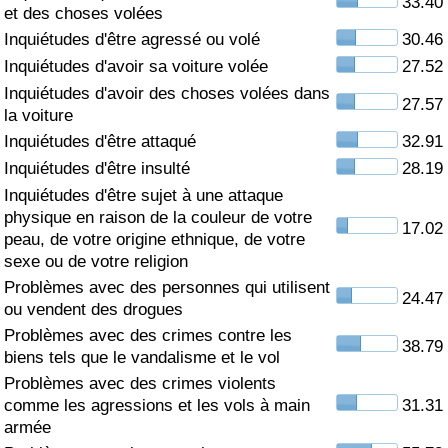
33.40
et des choses volées
Soins de santé
Inquiétudes d'être agressé ou volé
30.46
Inquiétudes d'avoir sa voiture volée
27.52
Indice des soins de santé (Actuel)
Inquiétudes d'avoir des choses volées dans
27.57
la voiture
Indice des soins de santé
Inquiétudes d'être attaqué
32.91
Inquiétudes d'être insulté
28.19
Indice des soins de santé par Pays
Inquiétudes d'être sujet à une attaque
physique en raison de la couleur de votre
17.02
peau, de votre origine ethnique, de votre
Pollution
sexe ou de votre religion
Problèmes avec des personnes qui utilisent
Indice de Pollution (Actuel)
24.47
ou vendent des drogues
Problèmes avec des crimes contre les
Indice de pollution
38.79
biens tels que le vandalisme et le vol
Problèmes avec des crimes violents
Indice de Pollution par Pays
comme les agressions et les vols à main
31.31
armée
Trafic