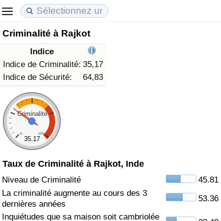
Criminalité à Rajkot
Coût de la vie
Prix de l'immobilier
Qualité de Vie
Indice
Indice du Coût de la Vie (Actuel)
Indice des Prix de l'immobilier (Actuel)
Indice de Qualité de Vie
Indice de Criminalité:
35,17
Indice de Sécurité:
64,83
Indice du Coût de la Vie
Indice des Prix de l'immobilier
Indice de Qualité de Vie (Actuel)
Indice du coût de la vie par pays
Indice des Prix de l'immobilier par Pays
Indice de qualité de vie par pays
Criminalité
0
120
à Akaba
Criminalité
35.17
Taux de Criminalité à Rajkot, Inde
Indice de Criminalité (Actuel)
Niveau de Criminalité
45.81
Indice de Criminalité
La criminalité augmente au cours des 3
53.36
dernières années
Indice de criminalité par pays
Inquiétudes que sa maison soit cambriolée