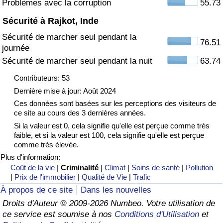
Problèmes avec la corruption
55.73
Sécurité à Rajkot, Inde
Indice de Trafic
Sécurité de marcher seul pendant la
76.51
journée
Indice de Trafic (Actuel)
Sécurité de marcher seul pendant la nuit
63.74
Indice de Trafic par Pays
Contributeurs: 53
Dernière mise à jour: Août 2024
Ces données sont basées sur les perceptions des visiteurs de
ce site au cours des 3 dernières années.
Si la valeur est 0, cela signifie qu'elle est perçue comme très
faible, et si la valeur est 100, cela signifie qu'elle est perçue
comme très élevée.
Plus d'information:
Coût de la vie
|
Criminalité
|
Climat
|
Soins de santé
|
Pollution
|
Prix de l'immobilier
|
Qualité de Vie
|
Trafic
À propos de ce site
Dans les nouvelles
Droits d'Auteur © 2009-2026 Numbeo. Votre utilisation de
ce service est soumise à nos
Conditions d'Utilisation
et