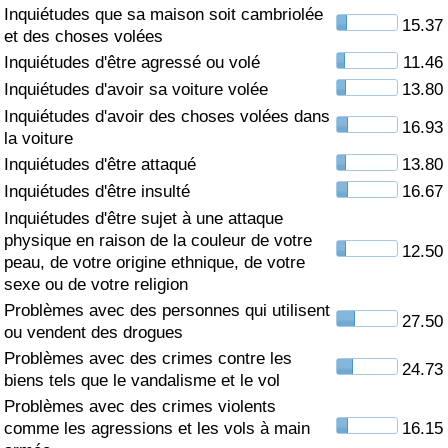
Inquiétudes que sa maison soit cambriolée
15.37
Soins de santé
et des choses volées
Inquiétudes d'être agressé ou volé
11.46
Indice des soins de santé (Actuel)
Inquiétudes d'avoir sa voiture volée
13.80
Inquiétudes d'avoir des choses volées dans
16.93
Indice des soins de santé
la voiture
Inquiétudes d'être attaqué
13.80
Indice des soins de santé par Pays
Inquiétudes d'être insulté
16.67
Inquiétudes d'être sujet à une attaque
Pollution
physique en raison de la couleur de votre
12.50
peau, de votre origine ethnique, de votre
sexe ou de votre religion
Indice de Pollution (Actuel)
Problèmes avec des personnes qui utilisent
27.50
ou vendent des drogues
Indice de pollution
Problèmes avec des crimes contre les
24.73
biens tels que le vandalisme et le vol
Indice de Pollution par Pays
Problèmes avec des crimes violents
comme les agressions et les vols à main
16.15
Trafic