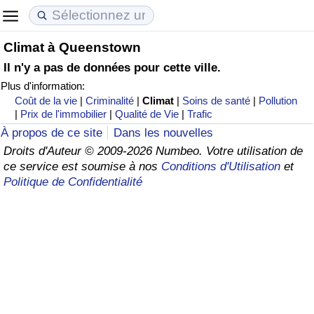
Climat à Queenstown
Coût de la vie
Prix de l'immobilier
Qualité de Vie
Il n'y a pas de données pour cette ville.
Plus d'information:
Indice du Coût de la Vie (Actuel)
Indice des Prix de l'immobilier (Actuel)
Indice de Qualité de Vie
Coût de la vie
|
Criminalité
|
Climat
|
Soins de santé
|
Pollution
|
Prix de l'immobilier
|
Qualité de Vie
|
Trafic
Indice du Coût de la Vie
Indice des Prix de l'immobilier
Indice de Qualité de Vie (Actuel)
À propos de ce site
Dans les nouvelles
Droits d'Auteur © 2009-2026 Numbeo. Votre utilisation de
Indice du coût de la vie par pays
Indice des Prix de l'immobilier par Pays
Indice de qualité de vie par pays
ce service est soumise à nos
Conditions d'Utilisation
et
Politique de Confidentialité
à Akaba
Criminalité
Indice de Criminalité (Actuel)
Indice de Criminalité
Indice de criminalité par pays