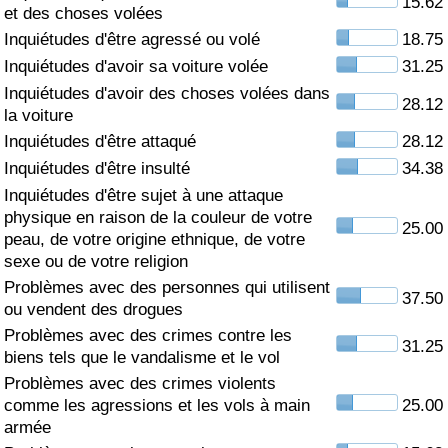
15.62
et des choses volées
Soins de santé
Inquiétudes d'être agressé ou volé
18.75
Inquiétudes d'avoir sa voiture volée
31.25
Indice des soins de santé (Actuel)
Inquiétudes d'avoir des choses volées dans
28.12
la voiture
Indice des soins de santé
Inquiétudes d'être attaqué
28.12
Inquiétudes d'être insulté
34.38
Indice des soins de santé par Pays
Inquiétudes d'être sujet à une attaque
physique en raison de la couleur de votre
25.00
peau, de votre origine ethnique, de votre
Pollution
sexe ou de votre religion
Problèmes avec des personnes qui utilisent
Indice de Pollution (Actuel)
37.50
ou vendent des drogues
Problèmes avec des crimes contre les
Indice de pollution
31.25
biens tels que le vandalisme et le vol
Problèmes avec des crimes violents
Indice de Pollution par Pays
comme les agressions et les vols à main
25.00
armée
Trafic