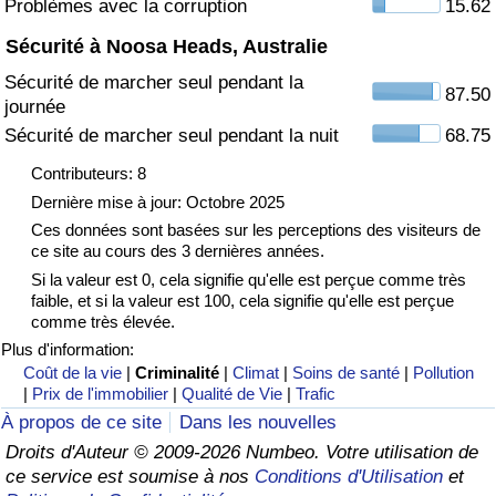
Problèmes avec la corruption
15.62
Sécurité à Noosa Heads, Australie
Indice de Trafic
Sécurité de marcher seul pendant la
87.50
journée
Indice de Trafic (Actuel)
Sécurité de marcher seul pendant la nuit
68.75
Indice de Trafic par Pays
Contributeurs: 8
Dernière mise à jour: Octobre 2025
Ces données sont basées sur les perceptions des visiteurs de
ce site au cours des 3 dernières années.
Si la valeur est 0, cela signifie qu'elle est perçue comme très
faible, et si la valeur est 100, cela signifie qu'elle est perçue
comme très élevée.
Plus d'information:
Coût de la vie
|
Criminalité
|
Climat
|
Soins de santé
|
Pollution
|
Prix de l'immobilier
|
Qualité de Vie
|
Trafic
À propos de ce site
Dans les nouvelles
Droits d'Auteur © 2009-2026 Numbeo. Votre utilisation de
ce service est soumise à nos
Conditions d'Utilisation
et