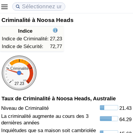
Criminalité à Noosa Heads
Coût de la vie
Prix de l'immobilier
Qualité de Vie
Indice
Indice du Coût de la Vie (Actuel)
Indice des Prix de l'immobilier (Actuel)
Indice de Qualité de Vie
Indice de Criminalité:
27,23
Indice de Sécurité:
72,77
Indice du Coût de la Vie
Indice des Prix de l'immobilier
Indice de Qualité de Vie (Actuel)
Indice du coût de la vie par pays
Indice des Prix de l'immobilier par Pays
Indice de qualité de vie par pays
Criminalité
0
120
à Akaba
Criminalité
27.23
Taux de Criminalité à Noosa Heads, Australie
Indice de Criminalité (Actuel)
Niveau de Criminalité
21.43
Indice de Criminalité
La criminalité augmente au cours des 3
64.29
dernières années
Indice de criminalité par pays
Inquiétudes que sa maison soit cambriolée