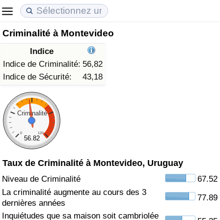
Criminalité à Montevideo
Coût de la vie
Prix de l'immobilier
Qualité de Vie
Indice
Indice du Coût de la Vie (Actuel)
Indice des Prix de l'immobilier (Actuel)
Indice de Qualité de Vie
Indice de Criminalité:
56,82
Indice de Sécurité:
43,18
Indice du Coût de la Vie
Indice des Prix de l'immobilier
Indice de Qualité de Vie (Actuel)
Indice du coût de la vie par pays
Indice des Prix de l'immobilier par Pays
Indice de qualité de vie par pays
Criminalité
0
120
à Akaba
Criminalité
56.82
Taux de Criminalité à Montevideo, Uruguay
Indice de Criminalité (Actuel)
Niveau de Criminalité
67.52
Indice de Criminalité
La criminalité augmente au cours des 3
77.89
dernières années
Indice de criminalité par pays
Inquiétudes que sa maison soit cambriolée