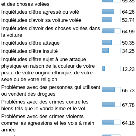
55.35
et des choses volées
Soins de santé
Inquiétudes d'être agressé ou volé
64.26
Inquiétudes d'avoir sa voiture volée
52.74
Indice des soins de santé (Actuel)
Inquiétudes d'avoir des choses volées dans
64.99
la voiture
Indice des soins de santé
Inquiétudes d'être attaqué
50.35
Inquiétudes d'être insulté
34.25
Indice des soins de santé par Pays
Inquiétudes d'être sujet à une attaque
physique en raison de la couleur de votre
12.23
peau, de votre origine ethnique, de votre
Pollution
sexe ou de votre religion
Problèmes avec des personnes qui utilisent
Indice de Pollution (Actuel)
66.73
ou vendent des drogues
Problèmes avec des crimes contre les
Indice de pollution
67.78
biens tels que le vandalisme et le vol
Problèmes avec des crimes violents
Indice de Pollution par Pays
comme les agressions et les vols à main
64.16
armée
Trafic