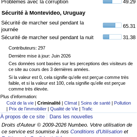
Problèmes avec la corruption
49.29
Sécurité à Montevideo, Uruguay
Indice de Trafic
Sécurité de marcher seul pendant la
65.31
journée
Indice de Trafic (Actuel)
Sécurité de marcher seul pendant la nuit
31.38
Indice de Trafic par Pays
Contributeurs: 297
Dernière mise à jour: Juin 2026
Ces données sont basées sur les perceptions des visiteurs de
ce site au cours des 3 dernières années.
Si la valeur est 0, cela signifie qu'elle est perçue comme très
faible, et si la valeur est 100, cela signifie qu'elle est perçue
comme très élevée.
Plus d'information:
Coût de la vie
|
Criminalité
|
Climat
|
Soins de santé
|
Pollution
|
Prix de l'immobilier
|
Qualité de Vie
|
Trafic
À propos de ce site
Dans les nouvelles
Droits d'Auteur © 2009-2026 Numbeo. Votre utilisation de
ce service est soumise à nos
Conditions d'Utilisation
et