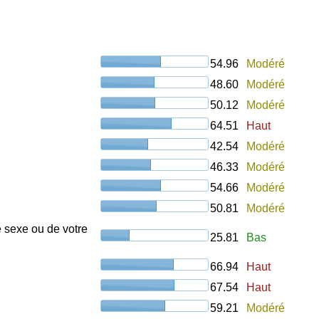
54.96
Modéré
48.60
Modéré
50.12
Modéré
64.51
Haut
42.54
Modéré
46.33
Modéré
54.66
Modéré
50.81
Modéré
e sexe ou de votre
25.81
Bas
66.94
Haut
67.54
Haut
59.21
Modéré