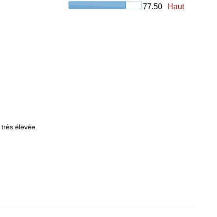
77.50
Haut
 très élevée.