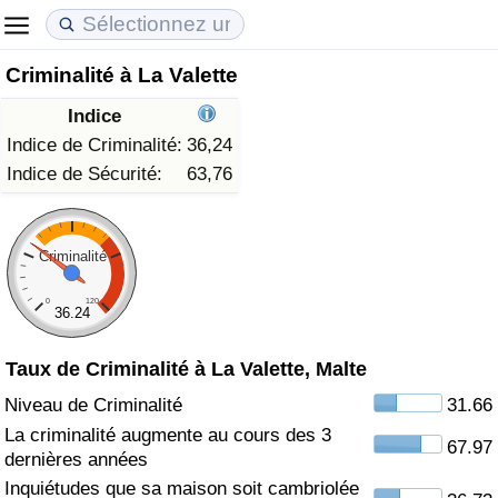
Criminalité à La Valette
Coût de la vie
Prix de l'immobilier
Qualité de Vie
Indice
Indice du Coût de la Vie (Actuel)
Indice des Prix de l'immobilier (Actuel)
Indice de Qualité de Vie
Indice de Criminalité:
36,24
Indice de Sécurité:
63,76
Indice du Coût de la Vie
Indice des Prix de l'immobilier
Indice de Qualité de Vie (Actuel)
Indice du coût de la vie par pays
Indice des Prix de l'immobilier par Pays
Indice de qualité de vie par pays
Criminalité
0
120
à Akaba
Criminalité
36.24
Taux de Criminalité à La Valette, Malte
Indice de Criminalité (Actuel)
Niveau de Criminalité
31.66
Indice de Criminalité
La criminalité augmente au cours des 3
67.97
dernières années
Indice de criminalité par pays
Inquiétudes que sa maison soit cambriolée