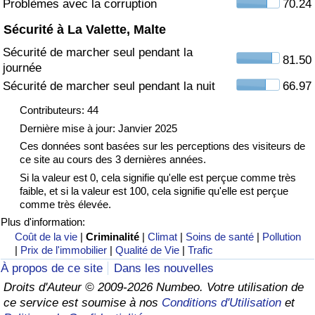
Problèmes avec la corruption
70.24
Sécurité à La Valette, Malte
Indice de Trafic
Sécurité de marcher seul pendant la
81.50
journée
Indice de Trafic (Actuel)
Sécurité de marcher seul pendant la nuit
66.97
Indice de Trafic par Pays
Contributeurs: 44
Dernière mise à jour: Janvier 2025
Ces données sont basées sur les perceptions des visiteurs de
ce site au cours des 3 dernières années.
Si la valeur est 0, cela signifie qu'elle est perçue comme très
faible, et si la valeur est 100, cela signifie qu'elle est perçue
comme très élevée.
Plus d'information:
Coût de la vie
|
Criminalité
|
Climat
|
Soins de santé
|
Pollution
|
Prix de l'immobilier
|
Qualité de Vie
|
Trafic
À propos de ce site
Dans les nouvelles
Droits d'Auteur © 2009-2026 Numbeo. Votre utilisation de
ce service est soumise à nos
Conditions d'Utilisation
et