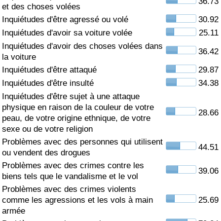
36.73
et des choses volées
Soins de santé
Inquiétudes d'être agressé ou volé
30.92
Inquiétudes d'avoir sa voiture volée
25.11
Indice des soins de santé (Actuel)
Inquiétudes d'avoir des choses volées dans
36.42
la voiture
Indice des soins de santé
Inquiétudes d'être attaqué
29.87
Inquiétudes d'être insulté
34.38
Indice des soins de santé par Pays
Inquiétudes d'être sujet à une attaque
physique en raison de la couleur de votre
28.66
peau, de votre origine ethnique, de votre
Pollution
sexe ou de votre religion
Problèmes avec des personnes qui utilisent
Indice de Pollution (Actuel)
44.51
ou vendent des drogues
Problèmes avec des crimes contre les
Indice de pollution
39.06
biens tels que le vandalisme et le vol
Problèmes avec des crimes violents
Indice de Pollution par Pays
comme les agressions et les vols à main
25.69
armée
Trafic