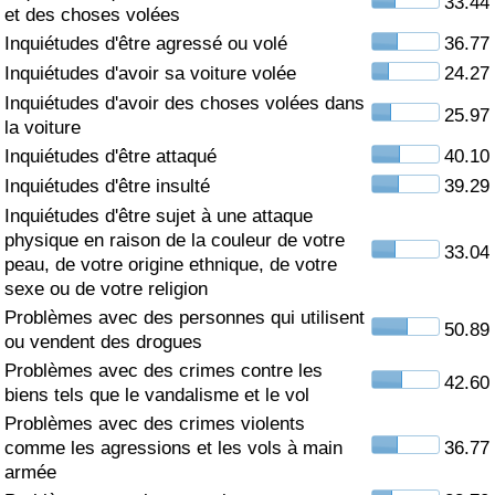
33.44
et des choses volées
Soins de santé
Inquiétudes d'être agressé ou volé
36.77
Inquiétudes d'avoir sa voiture volée
24.27
Indice des soins de santé (Actuel)
Inquiétudes d'avoir des choses volées dans
25.97
la voiture
Indice des soins de santé
Inquiétudes d'être attaqué
40.10
Inquiétudes d'être insulté
39.29
Indice des soins de santé par Pays
Inquiétudes d'être sujet à une attaque
physique en raison de la couleur de votre
33.04
peau, de votre origine ethnique, de votre
Pollution
sexe ou de votre religion
Problèmes avec des personnes qui utilisent
Indice de Pollution (Actuel)
50.89
ou vendent des drogues
Problèmes avec des crimes contre les
Indice de pollution
42.60
biens tels que le vandalisme et le vol
Problèmes avec des crimes violents
Indice de Pollution par Pays
comme les agressions et les vols à main
36.77
armée
Trafic