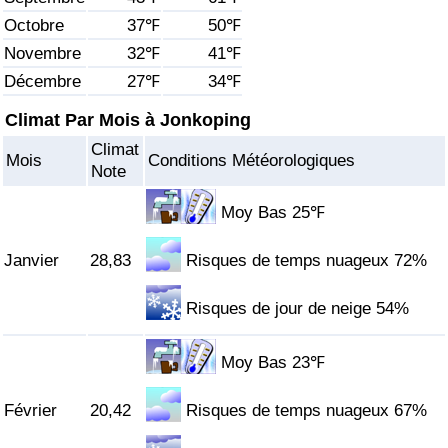
Octobre
37℉
50℉
Soins de santé
Novembre
32℉
41℉
Décembre
27℉
34℉
Indice des soins de santé (Actuel)
Climat Par Mois à Jonkoping
Indice des soins de santé
Climat
Mois
Conditions Météorologiques
Note
Indice des soins de santé par Pays
Moy Bas 25℉
Pollution
Janvier
28,83
Risques de temps nuageux 72%
Indice de Pollution (Actuel)
Risques de jour de neige 54%
Indice de pollution
Moy Bas 23℉
Indice de Pollution par Pays
Février
20,42
Risques de temps nuageux 67%
Trafic