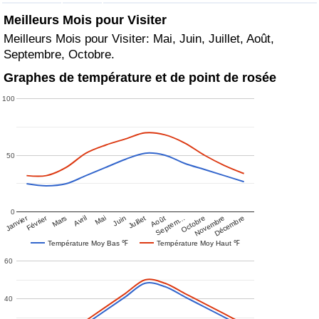
Meilleurs Mois pour Visiter
Meilleurs Mois pour Visiter: Mai, Juin, Juillet, Août,
Septembre, Octobre.
Graphes de température et de point de rosée
100
50
0
Janvier
Février
Mars
Avril
Mai
Juin
Juillet
Août
Septem…
Octobre
Novembre
Décembre
Température Moy Bas ℉
Température Moy Haut ℉
60
40