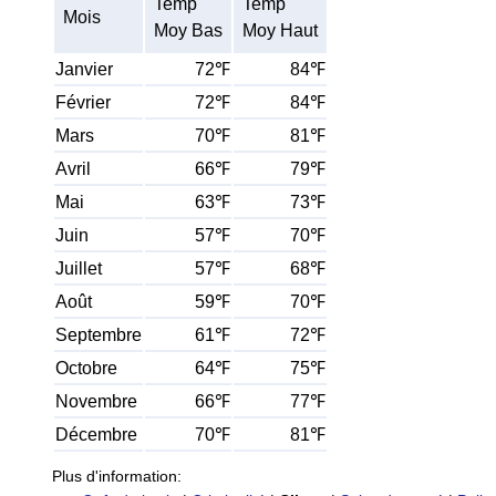
Temp
Temp
Mois
Moy Bas
Moy Haut
Janvier
72℉
84℉
Février
72℉
84℉
Mars
70℉
81℉
Avril
66℉
79℉
Mai
63℉
73℉
Juin
57℉
70℉
Juillet
57℉
68℉
Août
59℉
70℉
Septembre
61℉
72℉
Octobre
64℉
75℉
Novembre
66℉
77℉
Décembre
70℉
81℉
Plus d'information: