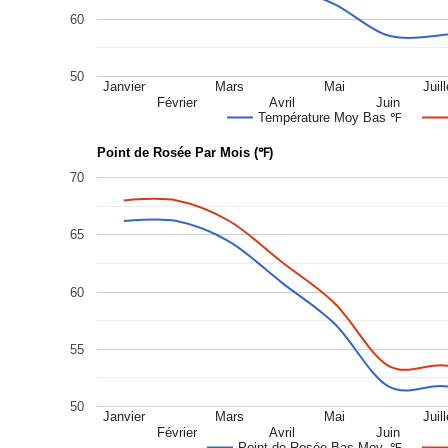
60
50
Janvier
Mars
Mai
Juill
Février
Avril
Juin
Température Moy Bas ℉
Point de Rosée Par Mois (℉)
70
65
60
55
50
Janvier
Mars
Mai
Juill
Février
Avril
Juin
Point de Rosée Bas Moy. ℉