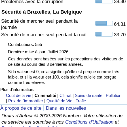
Problèmes avec la corruption
38.30
Sécurité à Bruxelles, La Belgique
Indice de Trafic
Sécurité de marcher seul pendant la
64.31
journée
Indice de Trafic (Actuel)
Sécurité de marcher seul pendant la nuit
33.70
Indice de Trafic par Pays
Contributeurs: 555
Dernière mise à jour: Juillet 2026
Ces données sont basées sur les perceptions des visiteurs de
ce site au cours des 3 dernières années.
Si la valeur est 0, cela signifie qu'elle est perçue comme très
faible, et si la valeur est 100, cela signifie qu'elle est perçue
comme très élevée.
Plus d'information:
Coût de la vie
|
Criminalité
|
Climat
|
Soins de santé
|
Pollution
|
Prix de l'immobilier
|
Qualité de Vie
|
Trafic
À propos de ce site
Dans les nouvelles
Droits d'Auteur © 2009-2026 Numbeo. Votre utilisation de
ce service est soumise à nos
Conditions d'Utilisation
et