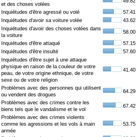
49.82
et des choses volées
Soins de santé
Inquiétudes d'être agressé ou volé
57.41
Inquiétudes d'avoir sa voiture volée
43.62
Indice des soins de santé (Actuel)
Inquiétudes d'avoir des choses volées dans
58.00
la voiture
Indice des soins de santé
Inquiétudes d'être attaqué
57.15
Inquiétudes d'être insulté
57.60
Indice des soins de santé par Pays
Inquiétudes d'être sujet à une attaque
physique en raison de la couleur de votre
41.40
peau, de votre origine ethnique, de votre
Pollution
sexe ou de votre religion
Problèmes avec des personnes qui utilisent
Indice de Pollution (Actuel)
64.29
ou vendent des drogues
Problèmes avec des crimes contre les
Indice de pollution
67.42
biens tels que le vandalisme et le vol
Problèmes avec des crimes violents
Indice de Pollution par Pays
comme les agressions et les vols à main
53.75
armée
Trafic