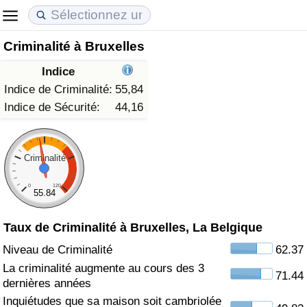
Criminalité à Bruxelles
Coût de la vie
Prix de l'immobilier
Qualité de Vie
Indice
Indice du Coût de la Vie (Actuel)
Indice des Prix de l'immobilier (Actuel)
Indice de Qualité de Vie
Indice de Criminalité:
55,84
Indice de Sécurité:
44,16
Indice du Coût de la Vie
Indice des Prix de l'immobilier
Indice de Qualité de Vie (Actuel)
Indice du coût de la vie par pays
Indice des Prix de l'immobilier par Pays
Indice de qualité de vie par pays
Criminalité
0
120
à Akaba
Criminalité
55.84
Taux de Criminalité à Bruxelles, La Belgique
Indice de Criminalité (Actuel)
Niveau de Criminalité
62.37
Indice de Criminalité
La criminalité augmente au cours des 3
71.44
dernières années
Indice de criminalité par pays
Inquiétudes que sa maison soit cambriolée