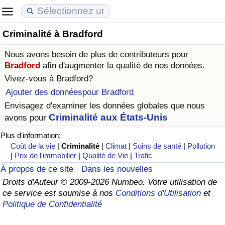
Criminalité à Bradford
Coût de la vie
Prix de l'immobilier
Qualité de Vie
Nous avons besoin de plus de contributeurs pour
Indice du Coût de la Vie (Actuel)
Indice des Prix de l'immobilier (Actuel)
Indice de Qualité de Vie
Bradford
afin d'augmenter la qualité de nos données.
Vivez-vous à
Bradford
?
Indice du Coût de la Vie
Indice des Prix de l'immobilier
Indice de Qualité de Vie (Actuel)
Ajouter des donnéespour Bradford
Envisagez d'examiner les données globales que nous
Indice du coût de la vie par pays
Indice des Prix de l'immobilier par Pays
Indice de qualité de vie par pays
Criminalité aux États-Unis
avons pour
Plus d'information:
à Akaba
Criminalité
Coût de la vie
|
Criminalité
|
Climat
|
Soins de santé
|
Pollution
|
Prix de l'immobilier
|
Qualité de Vie
|
Trafic
Indice de Criminalité (Actuel)
À propos de ce site
Dans les nouvelles
Droits d'Auteur © 2009-2026 Numbeo. Votre utilisation de
Indice de Criminalité
ce service est soumise à nos
Conditions d'Utilisation
et
Politique de Confidentialité
Indice de criminalité par pays