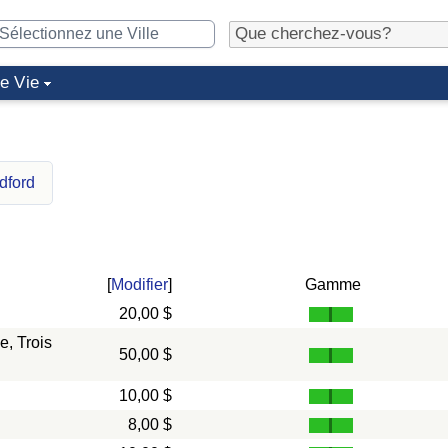
de Vie
dford
[
Modifier
]
Gamme
20,00 $
, Trois
50,00 $
10,00 $
8,00 $