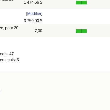
1 474,66 $
[
Modifier
]
3 750,00 $
ée, pour 20
7,00
mois: 47
ers mois: 3
d