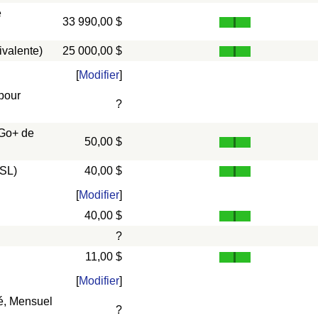
e
33 990,00 $
ivalente)
25 000,00 $
[
Modifier
]
 pour
?
 Go+ de
50,00 $
DSL)
40,00 $
[
Modifier
]
40,00 $
?
11,00 $
[
Modifier
]
vé, Mensuel
?