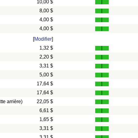
10,00 $
8,00 $
4,00 $
4,00 $
[
Modifier
]
1,32 $
2,20 $
3,31 $
5,00 $
17,64 $
17,64 $
te arrière)
22,05 $
6,61 $
1,65 $
3,31 $
3,31 $