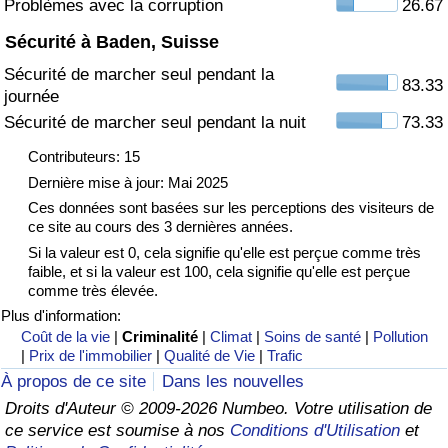
Problèmes avec la corruption
26.67
Sécurité à Baden, Suisse
Indice de Trafic
Sécurité de marcher seul pendant la
83.33
journée
Indice de Trafic (Actuel)
Sécurité de marcher seul pendant la nuit
73.33
Indice de Trafic par Pays
Contributeurs: 15
Dernière mise à jour: Mai 2025
Ces données sont basées sur les perceptions des visiteurs de
ce site au cours des 3 dernières années.
Si la valeur est 0, cela signifie qu'elle est perçue comme très
faible, et si la valeur est 100, cela signifie qu'elle est perçue
comme très élevée.
Plus d'information:
Coût de la vie
|
Criminalité
|
Climat
|
Soins de santé
|
Pollution
|
Prix de l'immobilier
|
Qualité de Vie
|
Trafic
À propos de ce site
Dans les nouvelles
Droits d'Auteur © 2009-2026 Numbeo. Votre utilisation de
ce service est soumise à nos
Conditions d'Utilisation
et