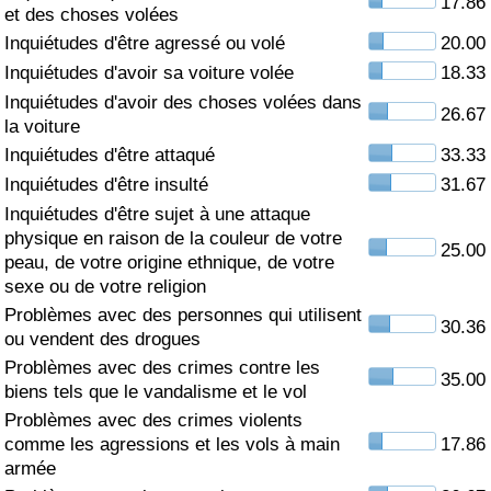
17.86
et des choses volées
Soins de santé
Inquiétudes d'être agressé ou volé
20.00
Inquiétudes d'avoir sa voiture volée
18.33
Indice des soins de santé (Actuel)
Inquiétudes d'avoir des choses volées dans
26.67
la voiture
Indice des soins de santé
Inquiétudes d'être attaqué
33.33
Inquiétudes d'être insulté
31.67
Indice des soins de santé par Pays
Inquiétudes d'être sujet à une attaque
physique en raison de la couleur de votre
25.00
peau, de votre origine ethnique, de votre
Pollution
sexe ou de votre religion
Problèmes avec des personnes qui utilisent
Indice de Pollution (Actuel)
30.36
ou vendent des drogues
Problèmes avec des crimes contre les
Indice de pollution
35.00
biens tels que le vandalisme et le vol
Problèmes avec des crimes violents
Indice de Pollution par Pays
comme les agressions et les vols à main
17.86
armée
Trafic