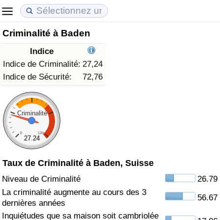
Criminalité à Baden
Coût de la vie
Prix de l'immobilier
Qualité de Vie
Indice
Indice du Coût de la Vie (Actuel)
Indice des Prix de l'immobilier (Actuel)
Indice de Qualité de Vie
Indice de Criminalité:
27,24
Indice de Sécurité:
72,76
Indice du Coût de la Vie
Indice des Prix de l'immobilier
Indice de Qualité de Vie (Actuel)
Indice du coût de la vie par pays
Indice des Prix de l'immobilier par Pays
Indice de qualité de vie par pays
Criminalité
0
120
à Akaba
Criminalité
27.24
Taux de Criminalité à Baden, Suisse
Indice de Criminalité (Actuel)
Niveau de Criminalité
26.79
Indice de Criminalité
La criminalité augmente au cours des 3
56.67
dernières années
Indice de criminalité par pays
Inquiétudes que sa maison soit cambriolée