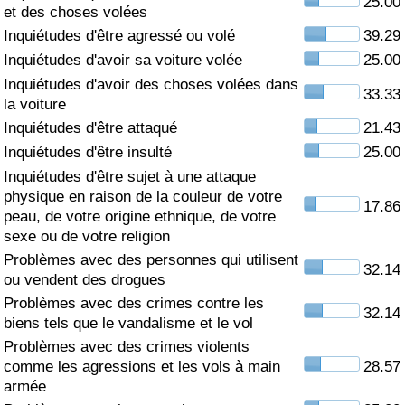
25.00
et des choses volées
Soins de santé
Inquiétudes d'être agressé ou volé
39.29
Inquiétudes d'avoir sa voiture volée
25.00
Indice des soins de santé (Actuel)
Inquiétudes d'avoir des choses volées dans
33.33
la voiture
Indice des soins de santé
Inquiétudes d'être attaqué
21.43
Inquiétudes d'être insulté
25.00
Indice des soins de santé par Pays
Inquiétudes d'être sujet à une attaque
physique en raison de la couleur de votre
17.86
peau, de votre origine ethnique, de votre
Pollution
sexe ou de votre religion
Problèmes avec des personnes qui utilisent
Indice de Pollution (Actuel)
32.14
ou vendent des drogues
Problèmes avec des crimes contre les
Indice de pollution
32.14
biens tels que le vandalisme et le vol
Problèmes avec des crimes violents
Indice de Pollution par Pays
comme les agressions et les vols à main
28.57
armée
Trafic