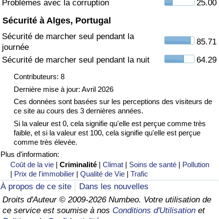
Problèmes avec la corruption
25.00
Sécurité à Alges, Portugal
Indice de Trafic
Sécurité de marcher seul pendant la
85.71
journée
Indice de Trafic (Actuel)
Sécurité de marcher seul pendant la nuit
64.29
Indice de Trafic par Pays
Contributeurs: 8
Dernière mise à jour: Avril 2026
Ces données sont basées sur les perceptions des visiteurs de
ce site au cours des 3 dernières années.
Si la valeur est 0, cela signifie qu'elle est perçue comme très
faible, et si la valeur est 100, cela signifie qu'elle est perçue
comme très élevée.
Plus d'information:
Coût de la vie
|
Criminalité
|
Climat
|
Soins de santé
|
Pollution
|
Prix de l'immobilier
|
Qualité de Vie
|
Trafic
À propos de ce site
Dans les nouvelles
Droits d'Auteur © 2009-2026 Numbeo. Votre utilisation de
ce service est soumise à nos
Conditions d'Utilisation
et