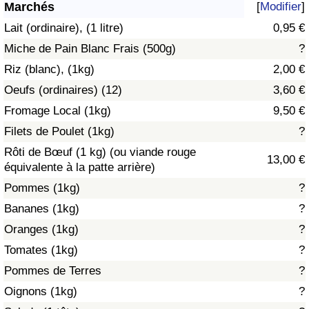
Marchés
[
Modifier
]
Soins de santé
Lait (ordinaire), (1 litre)
0,95 €
Miche de Pain Blanc Frais (500g)
?
Indice des soins de santé (Actuel)
Riz (blanc), (1kg)
2,00 €
Oeufs (ordinaires) (12)
3,60 €
Indice des soins de santé
Fromage Local (1kg)
9,50 €
Indice des soins de santé par Pays
Filets de Poulet (1kg)
?
Rôti de Bœuf (1 kg) (ou viande rouge
13,00 €
Pollution
équivalente à la patte arrière)
Pommes (1kg)
?
Indice de Pollution (Actuel)
Bananes (1kg)
?
Oranges (1kg)
?
Indice de pollution
Tomates (1kg)
?
Indice de Pollution par Pays
Pommes de Terres
?
Oignons (1kg)
?
Trafic