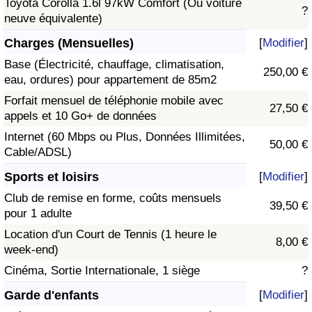
Toyota Corolla 1.6l 97kW Comfort (Ou voiture
?
neuve équivalente)
Charges (Mensuelles)
[
Modifier
]
Base (Électricité, chauffage, climatisation,
250,00 €
eau, ordures) pour appartement de 85m2
Forfait mensuel de téléphonie mobile avec
27,50 €
appels et 10 Go+ de données
Internet (60 Mbps ou Plus, Données Illimitées,
50,00 €
Cable/ADSL)
Sports et loisirs
[
Modifier
]
Club de remise en forme, coûts mensuels
39,50 €
pour 1 adulte
Location d'un Court de Tennis (1 heure le
8,00 €
week-end)
Cinéma, Sortie Internationale, 1 siège
?
Garde d'enfants
[
Modifier
]