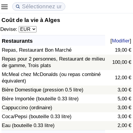
Coût de la vie à Alges
Coût de la vie
Prix de l'immobilier
Qualité de Vie
Devise:
Indice du Coût de la Vie (Actuel)
Indice des Prix de l'immobilier (Actuel)
Indice de Qualité de Vie
Restaurants
[
Modifier
]
Repas, Restaurant Bon Marché
19,00 €
Indice du Coût de la Vie
Indice des Prix de l'immobilier
Indice de Qualité de Vie (Actuel)
Repas pour 2 personnes, Restaurant de milieu
100,00 €
de gamme, Trois plats
Indice du coût de la vie par pays
Indice des Prix de l'immobilier par Pays
Indice de qualité de vie par pays
McMeal chez McDonalds (ou repas combiné
12,00 €
équivalent)
à Akaba
Criminalité
Bière Domestique (pression 0.5 litre)
3,00 €
Indice de Criminalité (Actuel)
Bière Importée (bouteille 0.33 litre)
5,00 €
Cappuccino (ordinaire)
3,00 €
Indice de Criminalité
Coca/Pepsi (bouteille 0.33 litre)
3,00 €
Eau (bouteille 0.33 litre)
2,00 €
Indice de criminalité par pays