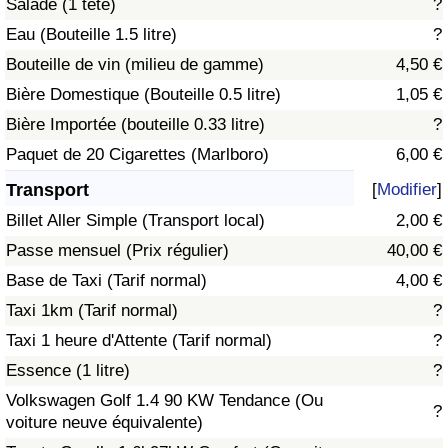
Salade (1 tête)
?
Eau (Bouteille 1.5 litre)
?
Indice de Trafic
Bouteille de vin (milieu de gamme)
4,50 €
Bière Domestique (Bouteille 0.5 litre)
1,05 €
Indice de Trafic (Actuel)
Bière Importée (bouteille 0.33 litre)
?
Indice de Trafic par Pays
Paquet de 20 Cigarettes (Marlboro)
6,00 €
Transport
[
Modifier
]
Billet Aller Simple (Transport local)
2,00 €
Passe mensuel (Prix régulier)
40,00 €
Base de Taxi (Tarif normal)
4,00 €
Taxi 1km (Tarif normal)
?
Taxi 1 heure d'Attente (Tarif normal)
?
Essence (1 litre)
?
Volkswagen Golf 1.4 90 KW Tendance (Ou
?
voiture neuve équivalente)