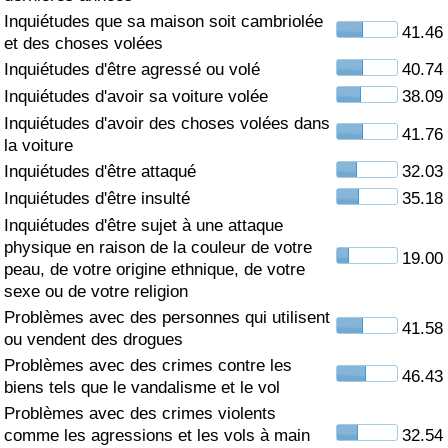
Inquiétudes que sa maison soit cambriolée
41.46
Soins de santé
et des choses volées
Inquiétudes d'être agressé ou volé
40.74
Indice des soins de santé (Actuel)
Inquiétudes d'avoir sa voiture volée
38.09
Inquiétudes d'avoir des choses volées dans
41.76
Indice des soins de santé
la voiture
Inquiétudes d'être attaqué
32.03
Indice des soins de santé par Pays
Inquiétudes d'être insulté
35.18
Inquiétudes d'être sujet à une attaque
Pollution
physique en raison de la couleur de votre
19.00
peau, de votre origine ethnique, de votre
Indice de Pollution (Actuel)
sexe ou de votre religion
Problèmes avec des personnes qui utilisent
41.58
ou vendent des drogues
Indice de pollution
Problèmes avec des crimes contre les
46.43
biens tels que le vandalisme et le vol
Indice de Pollution par Pays
Problèmes avec des crimes violents
comme les agressions et les vols à main
32.54
Trafic