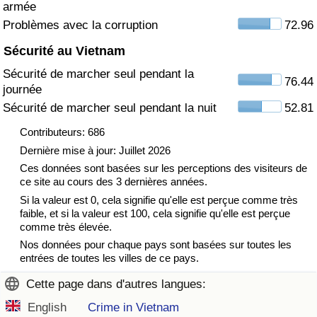
armée
Problèmes avec la corruption
72.96
Indice de Trafic
Sécurité au Vietnam
Indice de Trafic (Actuel)
Sécurité de marcher seul pendant la
76.44
journée
Indice de Trafic par Pays
Sécurité de marcher seul pendant la nuit
52.81
Contributeurs: 686
Dernière mise à jour: Juillet 2026
Ces données sont basées sur les perceptions des visiteurs de
ce site au cours des 3 dernières années.
Si la valeur est 0, cela signifie qu'elle est perçue comme très
faible, et si la valeur est 100, cela signifie qu'elle est perçue
comme très élevée.
Nos données pour chaque pays sont basées sur toutes les
entrées de toutes les villes de ce pays.
Cette page dans d'autres langues:
English
Crime in Vietnam