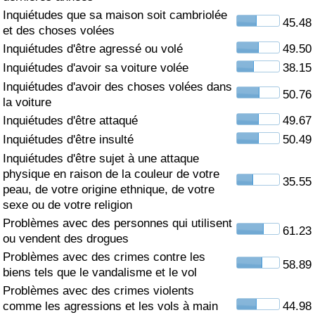
Inquiétudes que sa maison soit cambriolée
45.48
Soins de santé
et des choses volées
Inquiétudes d'être agressé ou volé
49.50
Indice des soins de santé (Actuel)
Inquiétudes d'avoir sa voiture volée
38.15
Inquiétudes d'avoir des choses volées dans
50.76
Indice des soins de santé
la voiture
Inquiétudes d'être attaqué
49.67
Indice des soins de santé par Pays
Inquiétudes d'être insulté
50.49
Inquiétudes d'être sujet à une attaque
Pollution
physique en raison de la couleur de votre
35.55
peau, de votre origine ethnique, de votre
Indice de Pollution (Actuel)
sexe ou de votre religion
Problèmes avec des personnes qui utilisent
61.23
ou vendent des drogues
Indice de pollution
Problèmes avec des crimes contre les
58.89
biens tels que le vandalisme et le vol
Indice de Pollution par Pays
Problèmes avec des crimes violents
comme les agressions et les vols à main
44.98
Trafic