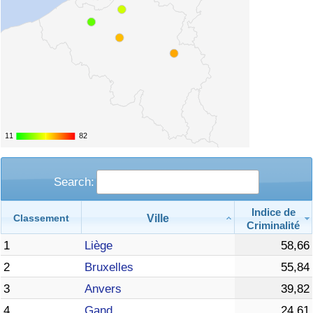
11
11
82
82
Search:
Indice de
Ville
Classement
Criminalité
1
Liège
58,66
2
Bruxelles
55,84
3
Anvers
39,82
4
Gand
24,61