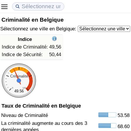
Criminalité en Belgique
Coût de la vie
Prix de l'immobilier
Qualité de Vie
Sélectionnez une ville en Belgique:
Indice du Coût de la Vie (Actuel)
Indice des Prix de l'immobilier (Actuel)
Indice de Qualité de Vie
Indice
Indice de Criminalité:
49,56
Indice du Coût de la Vie
Indice des Prix de l'immobilier
Indice de Qualité de Vie (Actuel)
Indice de Sécurité:
50,44
Indice du coût de la vie par pays
Indice des Prix de l'immobilier par Pays
Indice de qualité de vie par pays
Criminalité
à Akaba
Criminalité
0
120
49.56
Indice de Criminalité (Actuel)
Taux de Criminalité en Belgique
Indice de Criminalité
Niveau de Criminalité
53.58
La criminalité augmente au cours des 3
68.60
Indice de criminalité par pays
dernières années