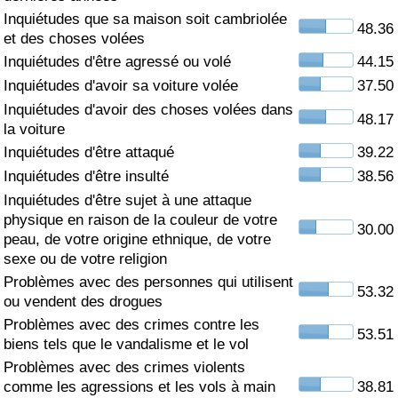
Inquiétudes que sa maison soit cambriolée
48.36
Soins de santé
et des choses volées
Inquiétudes d'être agressé ou volé
44.15
Indice des soins de santé (Actuel)
Inquiétudes d'avoir sa voiture volée
37.50
Inquiétudes d'avoir des choses volées dans
48.17
Indice des soins de santé
la voiture
Inquiétudes d'être attaqué
39.22
Indice des soins de santé par Pays
Inquiétudes d'être insulté
38.56
Inquiétudes d'être sujet à une attaque
Pollution
physique en raison de la couleur de votre
30.00
peau, de votre origine ethnique, de votre
Indice de Pollution (Actuel)
sexe ou de votre religion
Problèmes avec des personnes qui utilisent
53.32
ou vendent des drogues
Indice de pollution
Problèmes avec des crimes contre les
53.51
biens tels que le vandalisme et le vol
Indice de Pollution par Pays
Problèmes avec des crimes violents
comme les agressions et les vols à main
38.81
Trafic