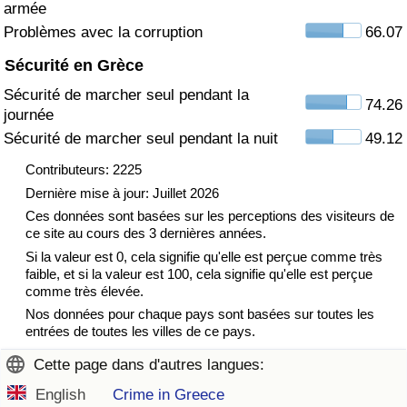
armée
Problèmes avec la corruption
66.07
Indice de Trafic
Sécurité en Grèce
Indice de Trafic (Actuel)
Sécurité de marcher seul pendant la
74.26
journée
Indice de Trafic par Pays
Sécurité de marcher seul pendant la nuit
49.12
Contributeurs: 2225
Dernière mise à jour: Juillet 2026
Ces données sont basées sur les perceptions des visiteurs de
ce site au cours des 3 dernières années.
Si la valeur est 0, cela signifie qu'elle est perçue comme très
faible, et si la valeur est 100, cela signifie qu'elle est perçue
comme très élevée.
Nos données pour chaque pays sont basées sur toutes les
entrées de toutes les villes de ce pays.
Cette page dans d'autres langues:
English
Crime in Greece