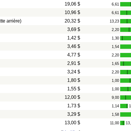
19,06 $
6,61
10,96 $
6,61
-
te arrière)
20,32 $
13,23
-
3,69 $
2,20
-
1,42 $
1,30
-
3,46 $
1,54
4,77 $
2,20
2,91 $
1,65
-
3,24 $
2,20
-
1,80 $
1,00
1,55 $
1,00
-
12,00 $
9,00
-
1,73 $
1,14
1
-
3,29 $
1,58
13,00 $
11,00
13
-