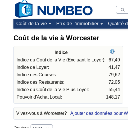
Coût de la vie
Prix de l'immobilier
Qualité 
Coût de la vie à Worcester
Indice
Indice du Coût de la Vie (Excluant le Loyer):
67,49
Indice de Loyer:
41,47
Indice des Courses:
79,62
Indice des Restaurants:
72,05
Indice du Coût de la Vie Plus Loyer:
55,44
Pouvoir d'Achat Local:
148,17
Vivez-vous à Worcester?
Ajouter des données pour W
Devise: