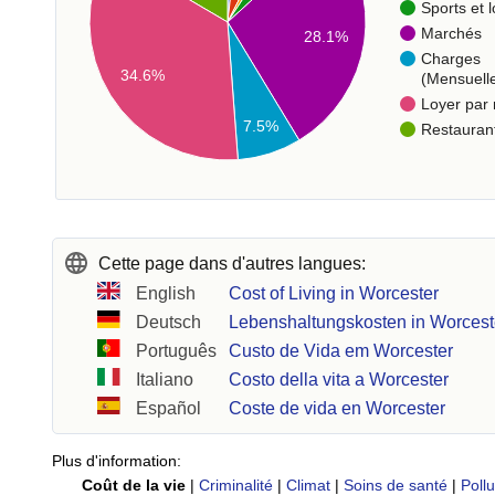
Sports et l
Marchés
28.1%
Charges
34.6%
(Mensuell
Loyer par
7.5%
Restauran
Cette page dans d'autres langues:
English
Cost of Living in Worcester
Deutsch
Lebenshaltungskosten in Worcest
Português
Custo de Vida em Worcester
Italiano
Costo della vita a Worcester
Español
Coste de vida en Worcester
Plus d'information:
Coût de la vie
|
Criminalité
|
Climat
|
Soins de santé
|
Pollu