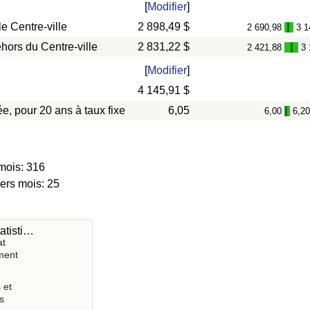
[
Modifier
]
e Centre-ville
2 898,49 $
2 690,98
3 1
-
hors du Centre-ville
2 831,22 $
2 421,88
3 
-
[
Modifier
]
4 145,91 $
e, pour 20 ans à taux fixe
6,05
6,00
6,2
-
mois: 316
iers mois: 25
atisti…
at
ment
 et
s