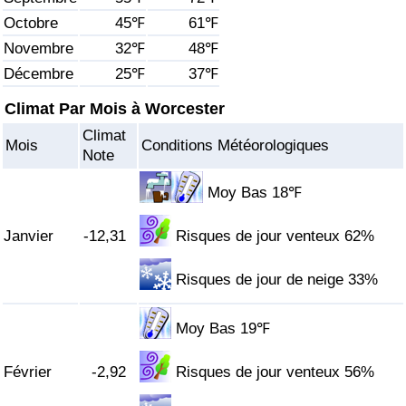
Octobre
45℉
61℉
Soins de santé
Novembre
32℉
48℉
Décembre
25℉
37℉
Indice des soins de santé (Actuel)
Climat Par Mois à Worcester
Indice des soins de santé
Climat
Mois
Conditions Météorologiques
Note
Indice des soins de santé par Pays
Moy Bas 18℉
Pollution
Janvier
-12,31
Risques de jour venteux 62%
Indice de Pollution (Actuel)
Risques de jour de neige 33%
Indice de pollution
Moy Bas 19℉
Indice de Pollution par Pays
Février
-2,92
Risques de jour venteux 56%
Trafic