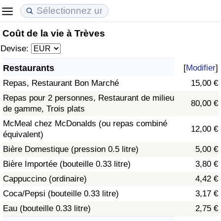
Coût de la vie à Trèves
Coût de la vie
Prix de l'immobilier
Qualité de Vie
Devise:
Indice du Coût de la Vie (Actuel)
Indice des Prix de l'immobilier (Actuel)
Indice de Qualité de Vie
Restaurants
[
Modifier
]
Repas, Restaurant Bon Marché
15,00 €
Indice du Coût de la Vie
Indice des Prix de l'immobilier
Indice de Qualité de Vie (Actuel)
Repas pour 2 personnes, Restaurant de milieu
80,00 €
de gamme, Trois plats
Indice du coût de la vie par pays
Indice des Prix de l'immobilier par Pays
Indice de qualité de vie par pays
McMeal chez McDonalds (ou repas combiné
12,00 €
équivalent)
à Akaba
Criminalité
Bière Domestique (pression 0.5 litre)
5,00 €
Indice de Criminalité (Actuel)
Bière Importée (bouteille 0.33 litre)
3,80 €
Cappuccino (ordinaire)
4,42 €
Indice de Criminalité
Coca/Pepsi (bouteille 0.33 litre)
3,17 €
Eau (bouteille 0.33 litre)
2,75 €
Indice de criminalité par pays