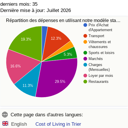
derniers mois: 35
Dernière mise à jour: Juillet 2026
Répartition des dépenses en utilisant notre modèle sta…
Prix d'Achat
d'Appartement
Transport
12.3%
19.3%
Vêtements et
chaussures
Sports et loisirs
5.3%
Marchés
Charges
16.6%
(Mensuelles)
Loyer par mois
29.5%
Restaurants
11.3%
Cette page dans d'autres langues:
English
Cost of Living in Trier