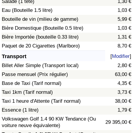
Salade (1 tête)
1,30 €
Eau (Bouteille 1.5 litre)
1,03 €
Indice de Trafic
Bouteille de vin (milieu de gamme)
5,99 €
Bière Domestique (Bouteille 0.5 litre)
1,03 €
Indice de Trafic (Actuel)
Bière Importée (bouteille 0.33 litre)
1,31 €
Indice de Trafic par Pays
Paquet de 20 Cigarettes (Marlboro)
8,70 €
Transport
[
Modifier
]
Billet Aller Simple (Transport local)
2,80 €
Passe mensuel (Prix régulier)
63,00 €
Base de Taxi (Tarif normal)
4,35 €
Taxi 1km (Tarif normal)
3,73 €
Taxi 1 heure d'Attente (Tarif normal)
38,00 €
Essence (1 litre)
1,79 €
Volkswagen Golf 1.4 90 KW Tendance (Ou
29 395,00 €
voiture neuve équivalente)