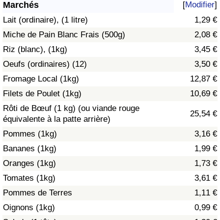
Marchés
[
Modifier
]
Soins de santé
Lait (ordinaire), (1 litre)
1,29 €
Miche de Pain Blanc Frais (500g)
2,08 €
Indice des soins de santé (Actuel)
Riz (blanc), (1kg)
3,45 €
Oeufs (ordinaires) (12)
3,50 €
Indice des soins de santé
Fromage Local (1kg)
12,87 €
Indice des soins de santé par Pays
Filets de Poulet (1kg)
10,69 €
Rôti de Bœuf (1 kg) (ou viande rouge
25,54 €
Pollution
équivalente à la patte arrière)
Pommes (1kg)
3,16 €
Indice de Pollution (Actuel)
Bananes (1kg)
1,99 €
Oranges (1kg)
1,73 €
Indice de pollution
Tomates (1kg)
3,61 €
Indice de Pollution par Pays
Pommes de Terres
1,11 €
Oignons (1kg)
0,99 €
Trafic