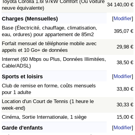
Toyota Corolla 1.6l 97kW Comfort (Ou voiture
34 140,00 €
neuve équivalente)
Charges (Mensuelles)
[
Modifier
]
Base (Électricité, chauffage, climatisation,
395,07 €
eau, ordures) pour appartement de 85m2
Forfait mensuel de téléphonie mobile avec
29,98 €
appels et 10 Go+ de données
Internet (60 Mbps ou Plus, Données Illimitées,
38,50 €
Cable/ADSL)
Sports et loisirs
[
Modifier
]
Club de remise en forme, coûts mensuels
33,80 €
pour 1 adulte
Location d'un Court de Tennis (1 heure le
30,33 €
week-end)
Cinéma, Sortie Internationale, 1 siège
15,00 €
Garde d'enfants
[
Modifier
]