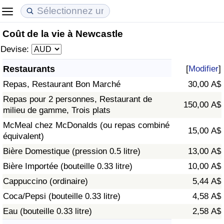
Coût de la vie à Newcastle
Coût de la vie
Prix de l'immobilier
Qualité de Vie
Devise:
Indice du Coût de la Vie (Actuel)
Indice des Prix de l'immobilier (Actuel)
Indice de Qualité de Vie
Restaurants
[
Modifier
]
Repas, Restaurant Bon Marché
30,00 A$
Indice du Coût de la Vie
Indice des Prix de l'immobilier
Indice de Qualité de Vie (Actuel)
Repas pour 2 personnes, Restaurant de
150,00 A$
milieu de gamme, Trois plats
Indice du coût de la vie par pays
Indice des Prix de l'immobilier par Pays
Indice de qualité de vie par pays
McMeal chez McDonalds (ou repas combiné
15,00 A$
équivalent)
à Akaba
Criminalité
Bière Domestique (pression 0.5 litre)
13,00 A$
Indice de Criminalité (Actuel)
Bière Importée (bouteille 0.33 litre)
10,00 A$
Cappuccino (ordinaire)
5,44 A$
Indice de Criminalité
Coca/Pepsi (bouteille 0.33 litre)
4,58 A$
Eau (bouteille 0.33 litre)
2,58 A$
Indice de criminalité par pays