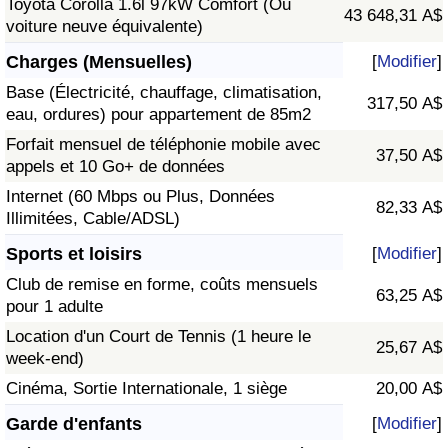
Toyota Corolla 1.6l 97kW Comfort (Ou
43 648,31 A$
voiture neuve équivalente)
Charges (Mensuelles)
[
Modifier
]
Base (Électricité, chauffage, climatisation,
317,50 A$
eau, ordures) pour appartement de 85m2
Forfait mensuel de téléphonie mobile avec
37,50 A$
appels et 10 Go+ de données
Internet (60 Mbps ou Plus, Données
82,33 A$
Illimitées, Cable/ADSL)
Sports et loisirs
[
Modifier
]
Club de remise en forme, coûts mensuels
63,25 A$
pour 1 adulte
Location d'un Court de Tennis (1 heure le
25,67 A$
week-end)
Cinéma, Sortie Internationale, 1 siège
20,00 A$
Garde d'enfants
[
Modifier
]