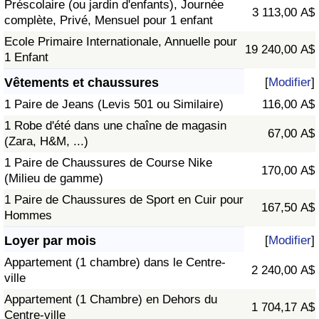
Préscolaire (ou jardin d'enfants), Journée
3 113,00 A$
complète, Privé, Mensuel pour 1 enfant
Ecole Primaire Internationale, Annuelle pour
19 240,00 A$
1 Enfant
Vêtements et chaussures
[
Modifier
]
1 Paire de Jeans (Levis 501 ou Similaire)
116,00 A$
1 Robe d'été dans une chaîne de magasin
67,00 A$
(Zara, H&M, ...)
1 Paire de Chaussures de Course Nike
170,00 A$
(Milieu de gamme)
1 Paire de Chaussures de Sport en Cuir pour
167,50 A$
Hommes
Loyer par mois
[
Modifier
]
Appartement (1 chambre) dans le Centre-
2 240,00 A$
ville
Appartement (1 Chambre) en Dehors du
1 704,17 A$
Centre-ville