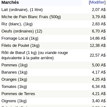
Marchés
[
Modifier
]
Soins de santé
Lait (ordinaire), (1 litre)
2,07 A$
Miche de Pain Blanc Frais (500g)
3,79 A$
Indice des soins de santé (Actuel)
Riz (blanc), (1kg)
2,83 A$
Oeufs (ordinaires) (12)
6,70 A$
Indice des soins de santé
Fromage Local (1kg)
14,86 A$
Indice des soins de santé par Pays
Filets de Poulet (1kg)
12,38 A$
Rôti de Bœuf (1 kg) (ou viande rouge
22,57 A$
Pollution
équivalente à la patte arrière)
Pommes (1kg)
5,00 A$
Indice de Pollution (Actuel)
Bananes (1kg)
4,17 A$
Oranges (1kg)
4,25 A$
Indice de pollution
Tomates (1kg)
6,34 A$
Indice de Pollution par Pays
Pommes de Terres
4,21 A$
Oignons (1kg)
3,40 A$
Trafic