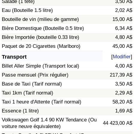
Salade (1 tête)
3,50 A$
Eau (Bouteille 1.5 litre)
2,02 A$
Indice de Trafic
Bouteille de vin (milieu de gamme)
15,00 A$
Bière Domestique (Bouteille 0.5 litre)
6,34 A$
Indice de Trafic (Actuel)
Bière Importée (bouteille 0.33 litre)
4,80 A$
Indice de Trafic par Pays
Paquet de 20 Cigarettes (Marlboro)
45,00 A$
Transport
[
Modifier
]
Billet Aller Simple (Transport local)
4,00 A$
Passe mensuel (Prix régulier)
217,39 A$
Base de Taxi (Tarif normal)
3,50 A$
Taxi 1km (Tarif normal)
2,29 A$
Taxi 1 heure d'Attente (Tarif normal)
58,20 A$
Essence (1 litre)
1,69 A$
Volkswagen Golf 1.4 90 KW Tendance (Ou
44 423,00 A$
voiture neuve équivalente)