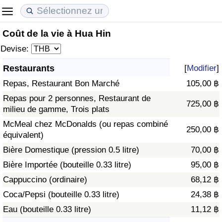
Coût de la vie à Hua Hin
Coût de la vie
Prix de l'immobilier
Qualité de Vie
Devise:
Indice du Coût de la Vie (Actuel)
Indice des Prix de l'immobilier (Actuel)
Indice de Qualité de Vie
Restaurants
[
Modifier
]
Repas, Restaurant Bon Marché
105,00 ฿
Indice du Coût de la Vie
Indice des Prix de l'immobilier
Indice de Qualité de Vie (Actuel)
Repas pour 2 personnes, Restaurant de
725,00 ฿
milieu de gamme, Trois plats
Indice du coût de la vie par pays
Indice des Prix de l'immobilier par Pays
Indice de qualité de vie par pays
McMeal chez McDonalds (ou repas combiné
250,00 ฿
équivalent)
à Akaba
Criminalité
Bière Domestique (pression 0.5 litre)
70,00 ฿
Indice de Criminalité (Actuel)
Bière Importée (bouteille 0.33 litre)
95,00 ฿
Cappuccino (ordinaire)
68,12 ฿
Indice de Criminalité
Coca/Pepsi (bouteille 0.33 litre)
24,38 ฿
Eau (bouteille 0.33 litre)
11,12 ฿
Indice de criminalité par pays