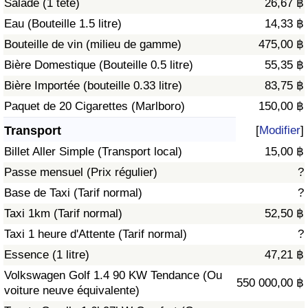
Salade (1 tête)
26,67 ฿
Eau (Bouteille 1.5 litre)
14,33 ฿
Indice de Trafic
Bouteille de vin (milieu de gamme)
475,00 ฿
Bière Domestique (Bouteille 0.5 litre)
55,35 ฿
Indice de Trafic (Actuel)
Bière Importée (bouteille 0.33 litre)
83,75 ฿
Indice de Trafic par Pays
Paquet de 20 Cigarettes (Marlboro)
150,00 ฿
Transport
[
Modifier
]
Billet Aller Simple (Transport local)
15,00 ฿
Passe mensuel (Prix régulier)
?
Base de Taxi (Tarif normal)
?
Taxi 1km (Tarif normal)
52,50 ฿
Taxi 1 heure d'Attente (Tarif normal)
?
Essence (1 litre)
47,21 ฿
Volkswagen Golf 1.4 90 KW Tendance (Ou
550 000,00 ฿
voiture neuve équivalente)