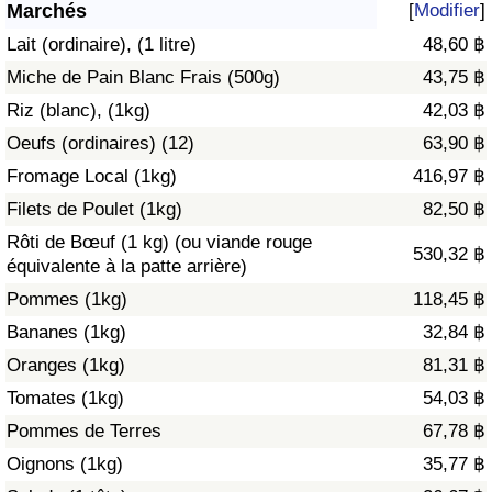
Marchés
[
Modifier
]
Soins de santé
Lait (ordinaire), (1 litre)
48,60 ฿
Miche de Pain Blanc Frais (500g)
43,75 ฿
Indice des soins de santé (Actuel)
Riz (blanc), (1kg)
42,03 ฿
Oeufs (ordinaires) (12)
63,90 ฿
Indice des soins de santé
Fromage Local (1kg)
416,97 ฿
Indice des soins de santé par Pays
Filets de Poulet (1kg)
82,50 ฿
Rôti de Bœuf (1 kg) (ou viande rouge
530,32 ฿
Pollution
équivalente à la patte arrière)
Pommes (1kg)
118,45 ฿
Indice de Pollution (Actuel)
Bananes (1kg)
32,84 ฿
Oranges (1kg)
81,31 ฿
Indice de pollution
Tomates (1kg)
54,03 ฿
Indice de Pollution par Pays
Pommes de Terres
67,78 ฿
Oignons (1kg)
35,77 ฿
Trafic