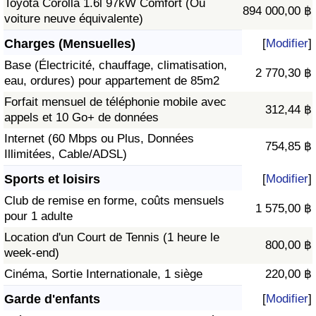
Toyota Corolla 1.6l 97kW Comfort (Ou
894 000,00 ฿
voiture neuve équivalente)
Charges (Mensuelles)
[
Modifier
]
Base (Électricité, chauffage, climatisation,
2 770,30 ฿
eau, ordures) pour appartement de 85m2
Forfait mensuel de téléphonie mobile avec
312,44 ฿
appels et 10 Go+ de données
Internet (60 Mbps ou Plus, Données
754,85 ฿
Illimitées, Cable/ADSL)
Sports et loisirs
[
Modifier
]
Club de remise en forme, coûts mensuels
1 575,00 ฿
pour 1 adulte
Location d'un Court de Tennis (1 heure le
800,00 ฿
week-end)
Cinéma, Sortie Internationale, 1 siège
220,00 ฿
Garde d'enfants
[
Modifier
]