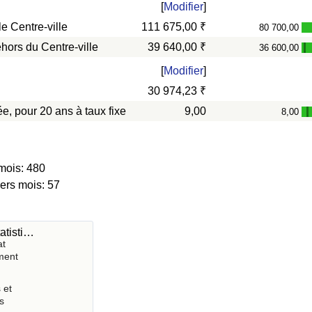
[
Modifier
]
e Centre-ville
111 675,00 ₹
80 700,00
hors du Centre-ville
39 640,00 ₹
36 600,00
-
[
Modifier
]
30 974,23 ₹
e, pour 20 ans à taux fixe
9,00
8,00
-
mois: 480
iers mois: 57
atisti…
at
ment
 et
s