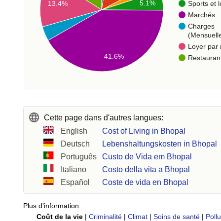
5.1%
Sports et l
13.4%
Marchés
Charges
(Mensuell
Loyer par
41.6%
Restauran
Cette page dans d'autres langues:
English
Cost of Living in Bhopal
Deutsch
Lebenshaltungskosten in Bhopal
Português
Custo de Vida em Bhopal
Italiano
Costo della vita a Bhopal
Español
Coste de vida en Bhopal
Plus d'information:
Coût de la vie
|
Criminalité
|
Climat
|
Soins de santé
|
Pollu