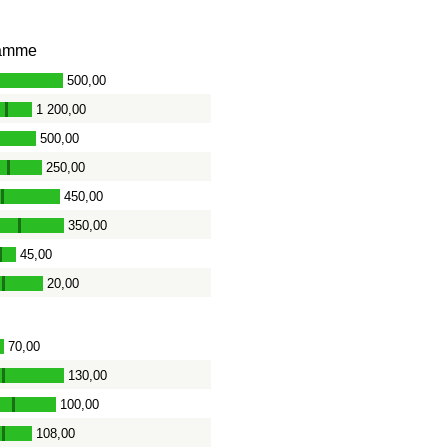
amme
500,00
-
1 200,00
-
500,00
250,00
-
450,00
-
350,00
-
45,00
-
20,00
-
70,00
130,00
-
100,00
-
108,00
-