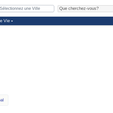
de Vie
al