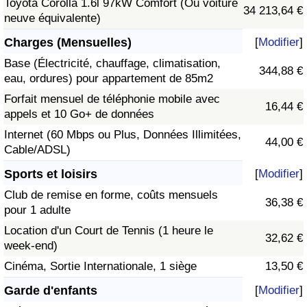
Toyota Corolla 1.6l 97kW Comfort (Ou voiture
34 213,64 €
neuve équivalente)
Charges (Mensuelles)
[
Modifier
]
Base (Électricité, chauffage, climatisation,
344,88 €
eau, ordures) pour appartement de 85m2
Forfait mensuel de téléphonie mobile avec
16,44 €
appels et 10 Go+ de données
Internet (60 Mbps ou Plus, Données Illimitées,
44,00 €
Cable/ADSL)
Sports et loisirs
[
Modifier
]
Club de remise en forme, coûts mensuels
36,38 €
pour 1 adulte
Location d'un Court de Tennis (1 heure le
32,62 €
week-end)
Cinéma, Sortie Internationale, 1 siège
13,50 €
Garde d'enfants
[
Modifier
]