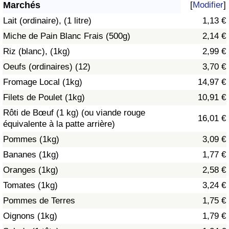
Marchés
[
Modifier
]
Soins de santé
Lait (ordinaire), (1 litre)
1,13 €
Miche de Pain Blanc Frais (500g)
2,14 €
Indice des soins de santé (Actuel)
Riz (blanc), (1kg)
2,99 €
Oeufs (ordinaires) (12)
3,70 €
Indice des soins de santé
Fromage Local (1kg)
14,97 €
Indice des soins de santé par Pays
Filets de Poulet (1kg)
10,91 €
Rôti de Bœuf (1 kg) (ou viande rouge
16,01 €
Pollution
équivalente à la patte arrière)
Pommes (1kg)
3,09 €
Indice de Pollution (Actuel)
Bananes (1kg)
1,77 €
Oranges (1kg)
2,58 €
Indice de pollution
Tomates (1kg)
3,24 €
Indice de Pollution par Pays
Pommes de Terres
1,75 €
Oignons (1kg)
1,79 €
Trafic