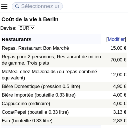
Coût de la vie à Berlin
Coût de la vie
Prix de l'immobilier
Qualité de Vie
Devise:
Indice du Coût de la Vie (Actuel)
Indice des Prix de l'immobilier (Actuel)
Indice de Qualité de Vie
Restaurants
[
Modifier
]
Repas, Restaurant Bon Marché
15,00 €
Indice du Coût de la Vie
Indice des Prix de l'immobilier
Indice de Qualité de Vie (Actuel)
Repas pour 2 personnes, Restaurant de milieu
70,00 €
de gamme, Trois plats
Indice du coût de la vie par pays
Indice des Prix de l'immobilier par Pays
Indice de qualité de vie par pays
McMeal chez McDonalds (ou repas combiné
12,00 €
équivalent)
à Akaba
Criminalité
Bière Domestique (pression 0.5 litre)
4,90 €
Indice de Criminalité (Actuel)
Bière Importée (bouteille 0.33 litre)
4,00 €
Cappuccino (ordinaire)
4,00 €
Indice de Criminalité
Coca/Pepsi (bouteille 0.33 litre)
3,13 €
Eau (bouteille 0.33 litre)
2,83 €
Indice de criminalité par pays