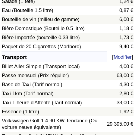
Salade (1 tête)
1,24 €
Eau (Bouteille 1.5 litre)
0,87 €
Indice de Trafic
Bouteille de vin (milieu de gamme)
6,00 €
Bière Domestique (Bouteille 0.5 litre)
1,18 €
Indice de Trafic (Actuel)
Bière Importée (bouteille 0.33 litre)
1,73 €
Indice de Trafic par Pays
Paquet de 20 Cigarettes (Marlboro)
9,40 €
Transport
[
Modifier
]
Billet Aller Simple (Transport local)
4,00 €
Passe mensuel (Prix régulier)
63,00 €
Base de Taxi (Tarif normal)
4,30 €
Taxi 1km (Tarif normal)
2,80 €
Taxi 1 heure d'Attente (Tarif normal)
33,00 €
Essence (1 litre)
1,92 €
Volkswagen Golf 1.4 90 KW Tendance (Ou
29 395,00 €
voiture neuve équivalente)