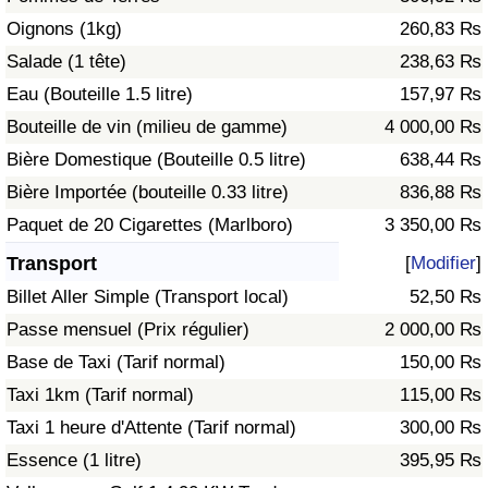
Oignons (1kg)
260,83 ₨
Indice de Trafic
Salade (1 tête)
238,63 ₨
Eau (Bouteille 1.5 litre)
157,97 ₨
Indice de Trafic (Actuel)
Bouteille de vin (milieu de gamme)
4 000,00 ₨
Bière Domestique (Bouteille 0.5 litre)
638,44 ₨
Indice de Trafic par Pays
Bière Importée (bouteille 0.33 litre)
836,88 ₨
Paquet de 20 Cigarettes (Marlboro)
3 350,00 ₨
Transport
[
Modifier
]
Billet Aller Simple (Transport local)
52,50 ₨
Passe mensuel (Prix régulier)
2 000,00 ₨
Base de Taxi (Tarif normal)
150,00 ₨
Taxi 1km (Tarif normal)
115,00 ₨
Taxi 1 heure d'Attente (Tarif normal)
300,00 ₨
Essence (1 litre)
395,95 ₨