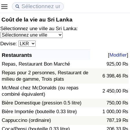
Coût de la vie au Sri Lanka
Coût de la vie
Prix de l'immobilier
Qualité de Vie
Sélectionnez une ville au Sri Lanka:
Indice du Coût de la Vie (Actuel)
Indice des Prix de l'immobilier (Actuel)
Indice de Qualité de Vie
Devise:
Indice du Coût de la Vie
Indice des Prix de l'immobilier
Indice de Qualité de Vie (Actuel)
Restaurants
[
Modifier
]
Repas, Restaurant Bon Marché
925,00 ₨
Indice du coût de la vie par pays
Indice des Prix de l'immobilier par Pays
Indice de qualité de vie par pays
Repas pour 2 personnes, Restaurant de
6 398,46 ₨
milieu de gamme, Trois plats
à Akaba
Criminalité
McMeal chez McDonalds (ou repas
2 450,00 ₨
combiné équivalent)
Indice de Criminalité (Actuel)
Bière Domestique (pression 0.5 litre)
750,00 ₨
Indice de Criminalité
Bière Importée (bouteille 0.33 litre)
1 000,00 ₨
Cappuccino (ordinaire)
787,19 ₨
Indice de criminalité par pays
Coca/Pepsi (bouteille 0.33 litre)
206,33 ₨