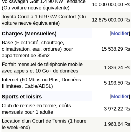
Volkswagen Golf 1.4 90 KW Tendance
10 000 000,00 ₨
(Ou voiture neuve équivalente)
Toyota Corolla 1.6l 97kW Comfort (Ou
12 875 000,00 ₨
voiture neuve équivalente)
Charges (Mensuelles)
[
Modifier
]
Base (Électricité, chauffage,
climatisation, eau, ordures) pour
15 538,29 ₨
appartement de 85m2
Forfait mensuel de téléphonie mobile
1 336,24 ₨
avec appels et 10 Go+ de données
Internet (60 Mbps ou Plus, Données
5 193,50 ₨
Illimitées, Cable/ADSL)
Sports et loisirs
[
Modifier
]
Club de remise en forme, coûts
3 972,22 ₨
mensuels pour 1 adulte
Location d'un Court de Tennis (1 heure
1 963,64 ₨
le week-end)