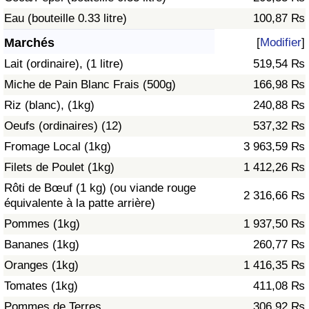
Eau (bouteille 0.33 litre)
100,87 ₨
Soins de santé
Marchés
[
Modifier
]
Indice des soins de santé (Actuel)
Lait (ordinaire), (1 litre)
519,54 ₨
Miche de Pain Blanc Frais (500g)
166,98 ₨
Indice des soins de santé
Riz (blanc), (1kg)
240,88 ₨
Oeufs (ordinaires) (12)
537,32 ₨
Indice des soins de santé par Pays
Fromage Local (1kg)
3 963,59 ₨
Pollution
Filets de Poulet (1kg)
1 412,26 ₨
Rôti de Bœuf (1 kg) (ou viande rouge
2 316,66 ₨
Indice de Pollution (Actuel)
équivalente à la patte arrière)
Pommes (1kg)
1 937,50 ₨
Indice de pollution
Bananes (1kg)
260,77 ₨
Oranges (1kg)
1 416,35 ₨
Indice de Pollution par Pays
Tomates (1kg)
411,08 ₨
Trafic
Pommes de Terres
306,92 ₨