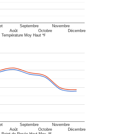
et
Septembre
Novembre
Août
Octobre
Décembre
Température Moy Haut ℉
et
Septembre
Novembre
Août
Octobre
Décembre
Point de Rosée Haut Moy. ℉