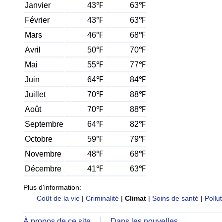
Janvier
43℉
63℉
Février
43℉
63℉
Mars
46℉
68℉
Avril
50℉
70℉
Mai
55℉
77℉
Juin
64℉
84℉
Juillet
70℉
88℉
Août
70℉
88℉
Septembre
64℉
82℉
Octobre
59℉
79℉
Novembre
48℉
68℉
Décembre
41℉
63℉
Plus d'information:
Coût de la vie
|
Criminalité
|
Climat
|
Soins de santé
|
Pollu
À propos de ce site
Dans les nouvelles