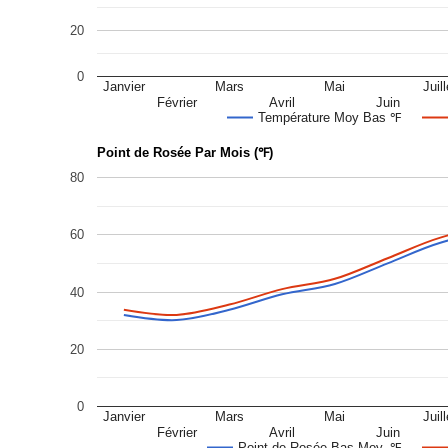
20
0
Janvier
Mars
Mai
Juill
Février
Avril
Juin
Température Moy Bas ℉
Point de Rosée Par Mois (℉)
80
60
40
20
0
Janvier
Mars
Mai
Juill
Février
Avril
Juin
Point de Rosée Bas Moy. ℉