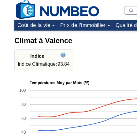
Coût de la vie
Prix de l'immobilier
Qualité 
Climat à Valence
Indice
Indice Climatique:
93,84
Températures Moy par Mois (℉)
100
80
60
40