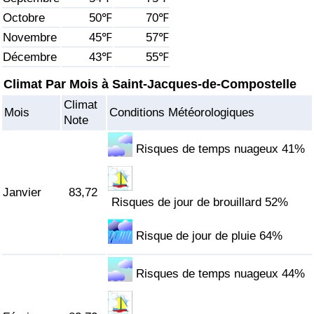
Octobre
50℉
70℉
Soins de santé
Novembre
45℉
57℉
Décembre
43℉
55℉
Indice des soins de santé (Actuel)
Climat Par Mois à Saint-Jacques-de-Compostelle
Indice des soins de santé
Climat
Mois
Conditions Météorologiques
Note
Indice des soins de santé par Pays
Risques de temps nuageux 41%
Pollution
Janvier
83,72
Risques de jour de brouillard 52%
Indice de Pollution (Actuel)
Risque de jour de pluie 64%
Indice de pollution
Risques de temps nuageux 44%
Indice de Pollution par Pays
Trafic