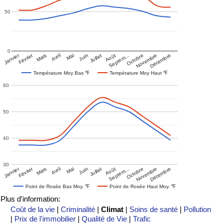
50
0
Janvier
Février
Mars
Avril
Mai
Juin
Juillet
Août
Septem…
Octobre
Novembre
Décembre
Température Moy Bas ℉
Température Moy Haut ℉
60
50
40
30
Janvier
Février
Mars
Avril
Mai
Juin
Juillet
Août
Septem…
Octobre
Novembre
Décembre
Point de Rosée Bas Moy. ℉
Point de Rosée Haut Moy. ℉
Plus d'information:
Coût de la vie
|
Criminalité
|
Climat
|
Soins de santé
|
Pollution
|
Prix de l'immobilier
|
Qualité de Vie
|
Trafic