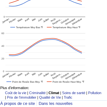
0
Janvier
Février
Mars
Avril
Mai
Juin
Juillet
Août
Septem…
Octobre
Novembre
Décembre
Température Moy Bas ℉
Température Moy Haut ℉
60
40
20
0
Janvier
Février
Mars
Avril
Mai
Juin
Juillet
Août
Septem…
Octobre
Novembre
Décembre
Point de Rosée Bas Moy. ℉
Point de Rosée Haut Moy. ℉
Plus d'information:
Coût de la vie
|
Criminalité
|
Climat
|
Soins de santé
|
Pollution
|
Prix de l'immobilier
|
Qualité de Vie
|
Trafic
À propos de ce site
Dans les nouvelles