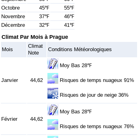
Octobre
45℉
55℉
Soins de santé
Novembre
37℉
46℉
Décembre
32℉
41℉
Indice des soins de santé (Actuel)
Climat Par Mois à Prague
Indice des soins de santé
Climat
Mois
Conditions Météorologiques
Note
Indice des soins de santé par Pays
Moy Bas 28℉
Pollution
Janvier
44,62
Risques de temps nuageux 91%
Indice de Pollution (Actuel)
Risques de jour de neige 36%
Indice de pollution
Moy Bas 28℉
Février
44,62
Indice de Pollution par Pays
Risques de temps nuageux 76%
Trafic