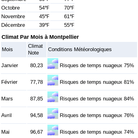
Octobre
54℉
70℉
Soins de santé
Novembre
45℉
61℉
Décembre
39℉
55℉
Indice des soins de santé (Actuel)
Climat Par Mois à Montpellier
Indice des soins de santé
Climat
Mois
Conditions Météorologiques
Note
Indice des soins de santé par Pays
Janvier
80,23
Risques de temps nuageux 75%
Pollution
Février
77,78
Risques de temps nuageux 81%
Indice de Pollution (Actuel)
Mars
87,85
Risques de temps nuageux 84%
Indice de pollution
Avril
94,58
Risques de temps nuageux 76%
Indice de Pollution par Pays
Mai
96,67
Risques de temps nuageux 74%
Trafic