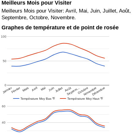
Meilleurs Mois pour Visiter
Meilleurs Mois pour Visiter: Avril, Mai, Juin, Juillet, Août,
Septembre, Octobre, Novembre.
Graphes de température et de point de rosée
100
50
0
Janvier
Février
Mars
Avril
Mai
Juin
Juillet
Août
Septem…
Octobre
Novembre
Décembre
Température Moy Bas ℉
Température Moy Haut ℉
60
40