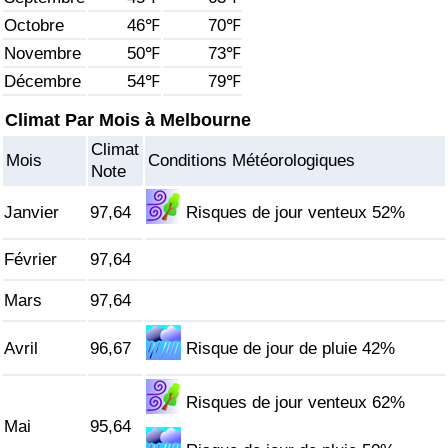
Octobre
46℉
70℉
Soins de santé
Novembre
50℉
73℉
Décembre
54℉
79℉
Indice des soins de santé (Actuel)
Climat Par Mois à Melbourne
Indice des soins de santé
Climat
Mois
Conditions Météorologiques
Note
Indice des soins de santé par Pays
Janvier
97,64
Risques de jour venteux 52%
Pollution
Février
97,64
Indice de Pollution (Actuel)
Mars
97,64
Indice de pollution
Avril
96,67
Risque de jour de pluie 42%
Indice de Pollution par Pays
Risques de jour venteux 62%
Mai
95,64
Trafic