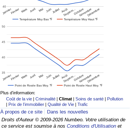
40
Janvier
Février
Mars
Avril
Mai
Juin
Juillet
Août
Septem…
Octobre
Novembre
Décembre
Température Moy Bas ℉
Température Moy Haut ℉
50
45
40
35
Janvier
Février
Mars
Avril
Mai
Juin
Juillet
Août
Septem…
Octobre
Novembre
Décembre
Point de Rosée Bas Moy. ℉
Point de Rosée Haut Moy. ℉
Plus d'information:
Coût de la vie
|
Criminalité
|
Climat
|
Soins de santé
|
Pollution
|
Prix de l'immobilier
|
Qualité de Vie
|
Trafic
À propos de ce site
Dans les nouvelles
Droits d'Auteur © 2009-2026 Numbeo. Votre utilisation de
ce service est soumise à nos
Conditions d'Utilisation
et