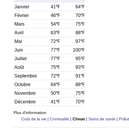
Janvier
41℉
64℉
Février
46℉
70℉
Mars
54℉
75℉
Avril
63℉
88℉
Mai
72℉
97℉
Juin
77℉
100℉
Juillet
77℉
95℉
Août
75℉
93℉
Septembre
72℉
91℉
Octobre
64℉
88℉
Novembre
50℉
75℉
Décembre
41℉
70℉
Plus d'information:
Coût de la vie
|
Criminalité
|
Climat
|
Soins de santé
|
Pollu