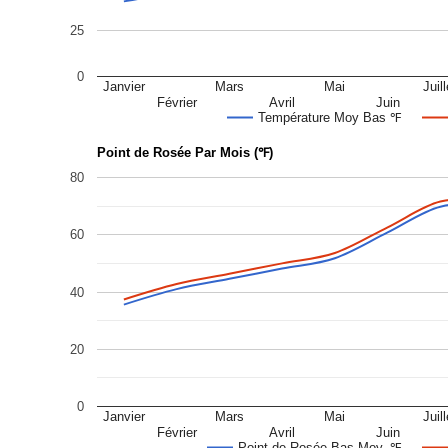
25
0
Janvier
Mars
Mai
Juill
Février
Avril
Juin
Température Moy Bas ℉
Point de Rosée Par Mois (℉)
80
60
40
20
0
Janvier
Mars
Mai
Juill
Février
Avril
Juin
Point de Rosée Bas Moy. ℉