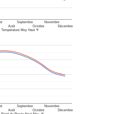
et
Septembre
Novembre
Août
Octobre
Décembre
Température Moy Haut ℉
et
Septembre
Novembre
Août
Octobre
Décembre
Point de Rosée Haut Moy. ℉