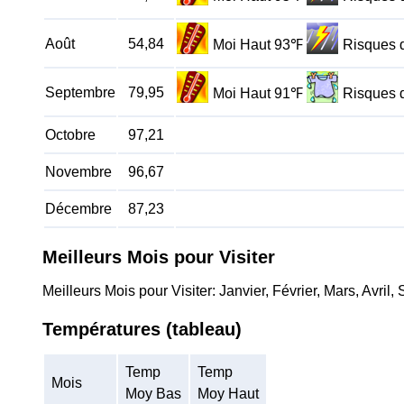
Août
54,84
Moi Haut 93℉
Risques 
Septembre
79,95
Moi Haut 91℉
Risques 
Octobre
97,21
Novembre
96,67
Décembre
87,23
Meilleurs Mois pour Visiter
Meilleurs Mois pour Visiter: Janvier, Février, Mars, Avr
Températures (tableau)
Temp
Temp
Mois
Moy Bas
Moy Haut