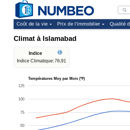
Coût de la vie
Prix de l'immobilier
Qualité 
Climat à Islamabad
Indice
Indice Climatique:
76,91
Températures Moy par Mois (℉)
125
100
75
50