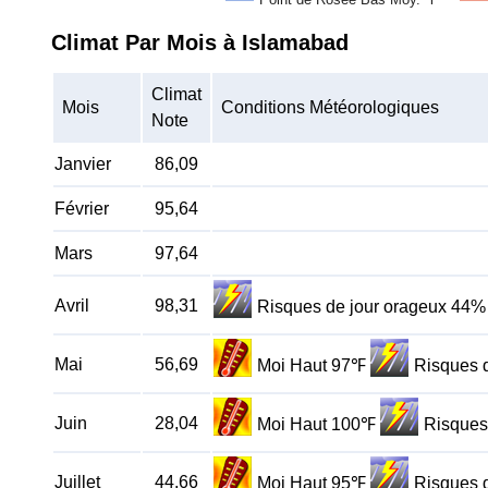
Climat Par Mois à Islamabad
Climat
Mois
Conditions Météorologiques
Note
Janvier
86,09
Février
95,64
Mars
97,64
Avril
98,31
Risques de jour orageux 44%
Mai
56,69
Moi Haut 97℉
Risques 
Juin
28,04
Moi Haut 100℉
Risques
Juillet
44,66
Moi Haut 95℉
Risques 