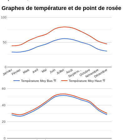
Graphes de température et de point de rosée
100
50
0
Janvier
Février
Mars
Avril
Mai
Juin
Juillet
Août
Septem…
Octobre
Novembre
Décembre
Température Moy Bas ℉
Température Moy Haut ℉
60
40
20
0