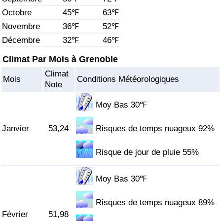
Octobre
45℉
63℉
Soins de santé
Novembre
36℉
52℉
Décembre
32℉
46℉
Indice des soins de santé (Actuel)
Climat Par Mois à Grenoble
Indice des soins de santé
Climat
Mois
Conditions Météorologiques
Note
Indice des soins de santé par Pays
Moy Bas 30℉
Pollution
Janvier
53,24
Risques de temps nuageux 92%
Indice de Pollution (Actuel)
Risque de jour de pluie 55%
Indice de pollution
Moy Bas 30℉
Indice de Pollution par Pays
Risques de temps nuageux 89%
Février
51,98
Trafic