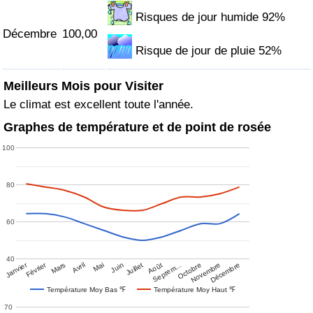
Risques de jour humide 92%
Décembre
100,00
Risque de jour de pluie 52%
Meilleurs Mois pour Visiter
Le climat est excellent toute l'année.
Graphes de température et de point de rosée
100
80
60
40
Janvier
Février
Mars
Avril
Mai
Juin
Juillet
Août
Septem…
Octobre
Novembre
Décembre
Température Moy Bas ℉
Température Moy Haut ℉
70